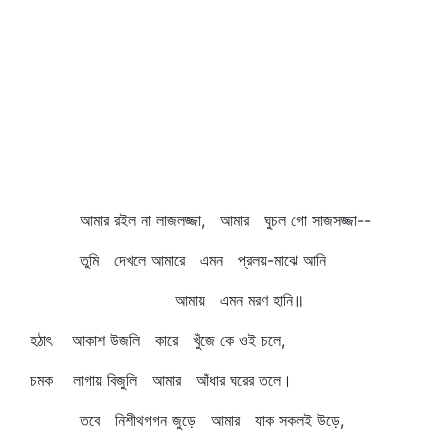
আমার রইল না লাজলজ্জা, আমার ঘুচল গো সাজসজ্জা--
তুমি দেখলে আমারে এমন প্রলয়-মাঝে আনি
আমায় এমন মরণ হানি॥
হঠাৎ আকাশ উজলি কারে খুঁজে কে ওই চলে,
চমক লাগায় বিজুলি আমার আঁধার ঘরের তলে।
তবে নিশীথগগন জুড়ে আমার যাক সকলই উড়ে,