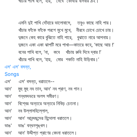
খাঁচার পাখি বলে, ‘হায়, মেঘে কোথায় বসিবার ঠাঁই।’
এমনি দুই পাখি দোঁহারে ভালোবাসে, তবুও কাছে নাহি পায়।
খাঁচার ফাঁকে ফাঁকে পরশে মুখে মুখে, নীরবে চোখে চোখে চায়।
দুজনে কেহ কারে বুঝিতে নাহি পারে, বুঝাতে নারে আপনায়।
দুজনে একা একা ঝাপটি মরে পাখা—কাতরে কহে, ‘কাছে আয় !’
বনের পাখি বলে, ‘না, কবে খাঁচায় রুধি দিবে দ্বার !’
খাঁচার পাখি বলে, ‘হায়, মোর শকতি নাহি উড়িবার।’
এস' এস' বসন্ত,
Songs
এস' এস' বসন্ত, ধরাতলে--
আন' মুহু মুহু নব তান, আন' নব প্রাণ, নব গান।
আন' গন্ধমদভরে অলস সমীরণ।
আন' বিশ্বের অন্তরে অন্তরে নিবিড় চেতনা।
আন' নব উল্লাসহিল্লোল,
আন' আন' আনন্দছন্দের হিন্দোলা ধরাতলে।
ভাঙ' ভাঙ' বন্ধনশৃঙ্খল।
আন' আন' উদ্দীপ্ত প্রাণের বেদনা ধরাতলে।