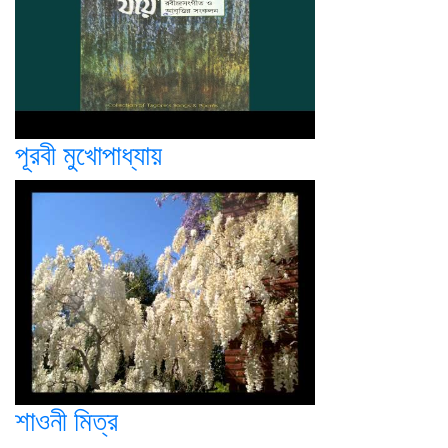
পূরবী মুখোপাধ্যায়
শাওনী মিত্র