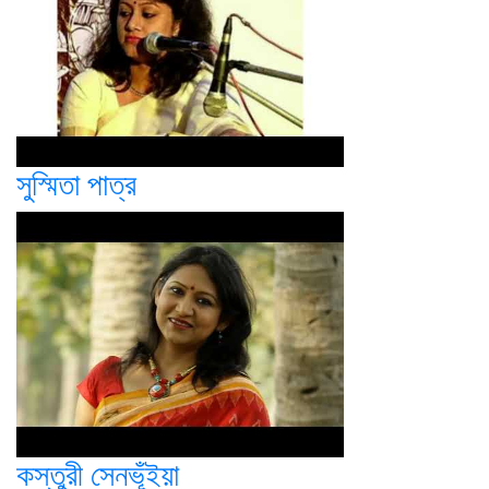
সুস্মিতা পাত্র
কস্তুরী সেনভূঁইয়া