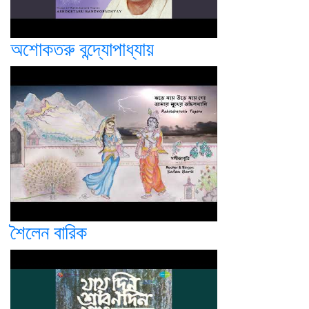
অশোকতরু বন্দ্যোপাধ্যায়
শৈলেন বারিক