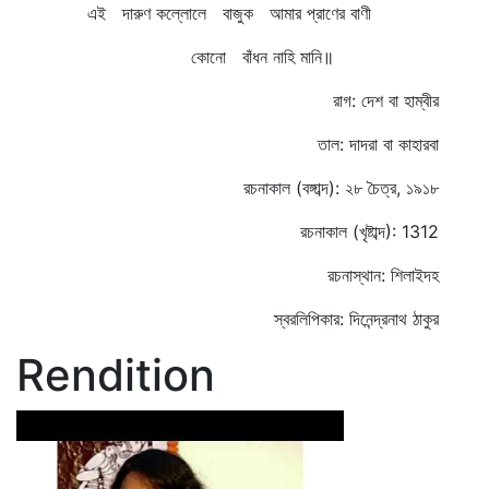
এই দারুণ কল্লোলে বাজুক আমার প্রাণের বাণী
কোনো বাঁধন নাহি মানি॥
রাগ: দেশ বা হাম্বীর
তাল: দাদরা বা কাহারবা
রচনাকাল (বঙ্গাব্দ): ২৮ চৈত্র, ১৯১৮
রচনাকাল (খৃষ্টাব্দ): 1312
রচনাস্থান: শিলাইদহ
স্বরলিপিকার: দিনেন্দ্রনাথ ঠাকুর
Rendition