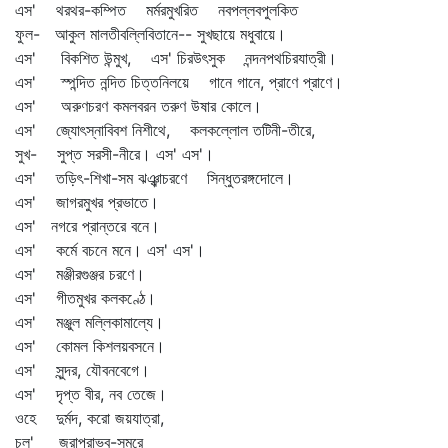
এস' থরথর-কম্পিত মর্মরমুখরিত নবপল্লবপুলকিত
ফুল- আকুল মালতীবল্লিবিতানে-- সুখছায়ে মধুবায়ে।
এস' বিকশিত উন্মুখ, এস' চিরউৎসুক নন্দনপথচিরযাত্রী।
এস' স্পন্দিত নন্দিত চিত্তনিলয়ে গানে গানে, প্রাণে প্রাণে।
এস' অরুণচরণ কমলবরন তরুণ উষার কোলে।
এস' জ্যোৎস্নাবিবশ নিশীথে, কলকল্লোল তটিনী-তীরে,
সুখ- সুপ্ত সরসী-নীরে। এস' এস'।
এস' তড়িৎ-শিখা-সম ঝঞ্ঝাচরণে সিন্ধুতরঙ্গদোলে।
এস' জাগরমুখর প্রভাতে।
এস' নগরে প্রান্তরে বনে।
এস' কর্মে বচনে মনে। এস' এস'।
এস' মঞ্জীরগুঞ্জর চরণে।
এস' গীতমুখর কলকণ্ঠে।
এস' মঞ্জুল মল্লিকামাল্যে।
এস' কোমল কিশলয়বসনে।
এস' সুন্দর, যৌবনবেগে।
এস' দৃপ্ত বীর, নব তেজে।
ওহে দুর্মদ, করো জয়যাত্রা,
চল' জরাপরাভব-সমরে