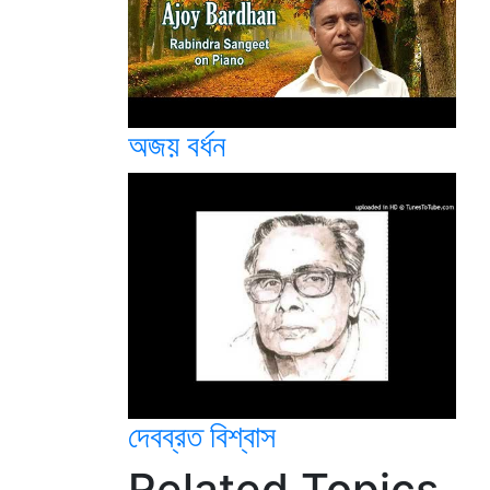
অজয় বর্ধন
দেবব্রত বিশ্বাস
Related Topics