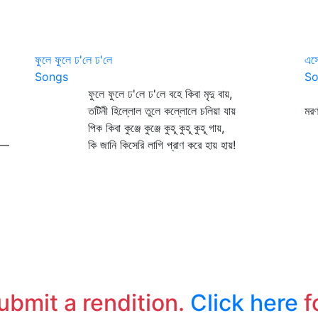
ফুলে ফুলে ঢ'লে ঢ'লে
এসো
Songs
So
ফুলে ফুলে ঢ'লে ঢ'লে বহে কিবা মৃদু বায়,
এ
তটিনী হিল্লোল তুলে কল্লোলে চলিয়া যায়
মরণ
পিক কিবা কুঞ্জে কুঞ্জে কুহূ কুহূ কুহূ গায়,
য়—
কি জানি কিসেরি লাগি প্রাণ করে হায় হায়!
!
submit a rendition.
Click here
f