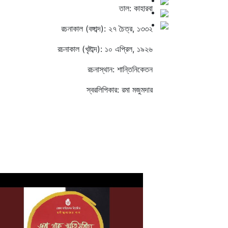
তাল: কাহারবা
রচনাকাল (বঙ্গাব্দ): ২৭ চৈত্র, ১৩৩২
রচনাকাল (খৃষ্টাব্দ): ১০ এপ্রিল, ১৯২৬
রচনাস্থান: শান্তিনিকেতন
স্বরলিপিকার: রমা মজুমদার