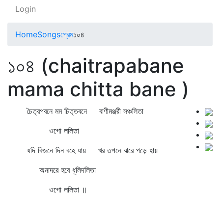
Login
Home
Songs
প্রেম
১০৪
১০৪ (chaitrapabane
mama chitta bane )
চৈত্রপবনে মম চিত্তবনে বাণীমঞ্জরী সঞ্চলিতা
ওগো ললিতা
যদি বিজনে দিন বহে যায় খর তপনে ঝরে পড়ে হায়
অনাদরে হবে ধূলিদলিতা
ওগো ললিতা ॥