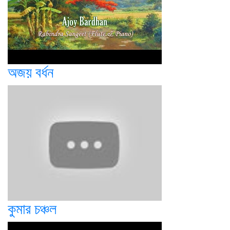
অজয় বর্ধন
কুমার চঞ্চল