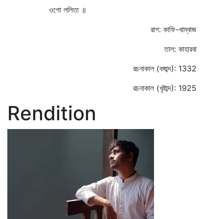
ওগো ললিতা ॥
রাগ: কাফি-খাম্বাজ
তাল: কাহারবা
রচনাকাল (বঙ্গাব্দ): 1332
রচনাকাল (খৃষ্টাব্দ): 1925
Rendition