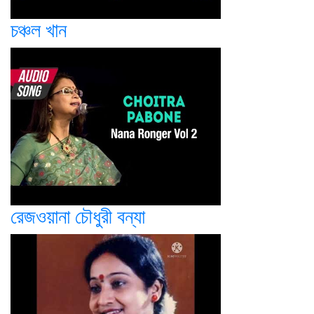
চঞ্চল খান
রেজওয়ানা চৌধুরী বন্যা