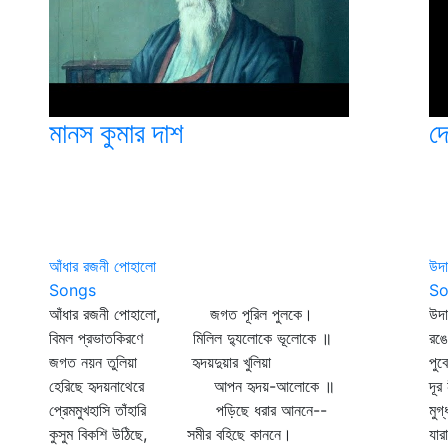
মানস কুমার দাশ
দে
আঁধার রজনী পোহালো
উদা
Songs
So
আঁধার রজনী পোহালো, জগত পূরিল পুলকে।
উদা
বিমল প্রভাতকিরণে মিলিল দ্যুলোকে ভূলোকে ॥
রঙে
জগত নয়ন তুলিয়া হৃদয়দুয়ার খুলিয়া
পুব
হেরিছে হৃদয়নাথেরে আপন হৃদয়-আলোকে ॥
দূর
প্রেমমুখহাসি তাঁহারি পড়িছে ধরার আননে--
মু
কুসুম বিকশি উঠিছে, সমীর বহিছে কাননে।
যার