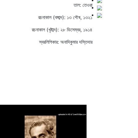
তাল: তেওরা
রচনাকাল (বঙ্গাব্দ): ১৩ পৌষ, ১৩২১
রচনাকাল (খৃষ্টাব্দ): ২৮ ডিসেম্বর, ১৯১৪
স্বরলিপিকার: অনাদিকুমার দস্তিদার