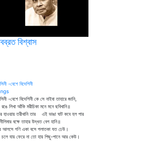
বব্রত বিশ্বাস
সিনী -বেশে বিদেশিনী
ngs
সিনী -বেশে বিদেশিনী কে সে নাইবা তাহারে জানি,
 রঙে লিখা আঁকি মরীচিকা মনে মনে ছবিখানি॥
ের হাওয়ায় তরীখানি তার এই ভাঙা ঘাট কবে হল পার
 নীলিমার বক্ষে তাহার উদ্ধত বেগ হানি॥
গ্ধ আলসে গণি একা বসে পলাতকা যত ঢেউ।
া চলে যায় ফেরে না তো হায় পিছু-পানে আর কেউ।