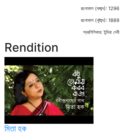
রচনাকাল (বঙ্গাব্দ): 1296
রচনাকাল (খৃষ্টাব্দ): 1889
স্বরলিপিকার: ইন্দিরা দেবী
Rendition
মিতা হক