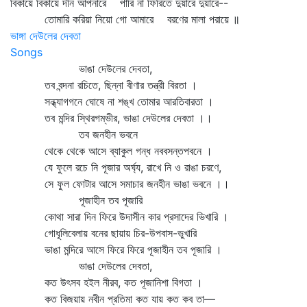
বিকায়ে বিকায়ে দীন আপনারে পারি না ফিরিতে দুয়ারে দুয়ারে--
তোমারি করিয়া নিয়ো গো আমারে বরণের মালা পরায়ে ॥
ভাঙ্গা দেউলের দেবতা
Songs
ভাঙা দেউলের দেবতা,
তব বন্দনা রচিতে, ছিন্না বীণার তন্ত্রী বিরতা ।
সন্ধ্যাগগনে ঘোষে না শঙ্খ তোমার আরতিবারতা ।
তব মন্দির স্থিরগম্ভীর, ভাঙা দেউলের দেবতা ।।
তব জনহীন ভবনে
থেকে থেকে আসে ব্যাকুল গন্ধ নববসন্তপবনে ।
যে ফুলে রচে নি পূজার অর্ঘ্য, রাখে নি ও রাঙা চরণে,
সে ফুল ফোটার আসে সমাচার জনহীন ভাঙা ভবনে ।।
পূজাহীন তব পূজারি
কোথা সারা দিন ফিরে উদাসীন কার প্রসাদের ভিখারি ।
গোধূলিবেলায় বনের ছায়ায় চির-উপবাস-ভুখারি
ভাঙা মন্দিরে আসে ফিরে ফিরে পূজাহীন তব পূজারি ।
ভাঙা দেউলের দেবতা,
কত উৎসব হইল নীরব, কত পূজানিশা বিগতা ।
কত বিজয়ায় নবীন প্রতিমা কত যায় কত কব তা—