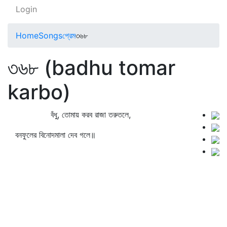
Login
Home
Songs
প্রেম
৩৬৮
৩৬৮ (badhu tomar
karbo)
বঁধু, তোমায় করব রাজা তরুতলে,
বনফুলের বিনোদমালা দেব গলে॥