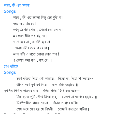
আরে, কী এত ভাবনা
Songs
আরে , কী এত ভাবনা কিছু তো বুঝি না।
সময় বহে যায় যে।
কখন্‌ এনেছি মোরা , এখনো তো হল না।
এ কেমন রীতি তব বাহ্‌ রে।
না না হবে না , এ বলি হবে না–
অন্য বলির তরে যা রে যা।
অন্য বলি এ রাতে কোথা মোরা পাব !
এ কেমন কথা কও , বাহ্‌ রে।।
চরণ ধরিতে
Songs
চরণ ধরিতে দিয়ো গো আমারে, নিয়ো না, নিয়ো না সরায়ে--
জীবন মরণ সুখ দুখ দিয়ে বক্ষে ধরিব জড়ায়ে ॥
স্খলিত শিথিল কামনার ভার বহিয়া বহিয়া ফিরি কত আর--
নিজ হাতে তুমি গেঁথে নিয়ো হার, ফেলো না আমারে ছড়ায়ে ॥
চিরপিপাসিত বাসনা বেদনা বাঁচাও তাহারে মারিয়া।
শেষ জয়ে যেন হয় সে বিজয়ী তোমারি কাছেতে হারিয়া।