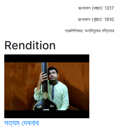
রচনাকাল (বঙ্গাব্দ): 1317
রচনাকাল (খৃষ্টাব্দ): 1910
স্বরলিপিকার: অনাদিকুমার দস্তিদার
Rendition
সত্যম দেবনাথ