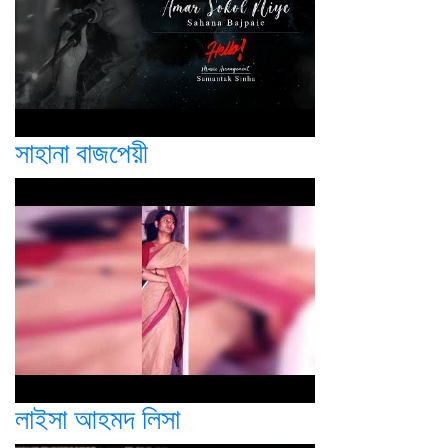
সাহানা বাজপেয়ী
লাইসা আহমদ লিসা