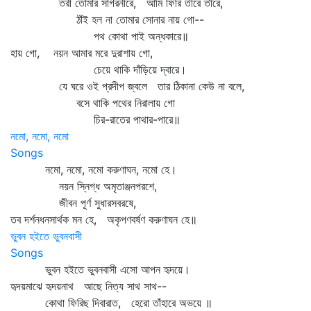
তরী তোমার সাগরনীরে, আমি ফিরি তীরে তীরে,
ঠাঁই হল না তোমার সোনার নায় গো--
পথ কোথা পাই অন্ধকারে॥
হায় গো, নয়ন আমার মরে দুরাশায় গো,
চেয়ে থাকি দাঁড়িয়ে দ্বারে।
যে ঘরে ওই প্রদীপ জ্বলে তার ঠিকানা কেউ না বলে,
বসে থাকি পথের নিরালায় গো
চির-রাতের পাথার-পারে॥
নমো, নমো, নমো
Songs
নমো, নমো, নমো করুণাঘন, নমো হে।
নয়ন স্নিগ্ধ অমৃতাঞ্জনপরশে,
জীবন পূর্ণ সুধারসবরষে,
তব দর্শনধনসার্থক মন হে, অকৃপণবর্ষণ করুণাঘন হে॥
ভুবন হইতে ভুবনবাসী
Songs
ভুবন হইতে ভুবনবাসী এসো আপন হৃদয়ে।
হৃদয়মাঝে হৃদয়নাথ আছে নিত্য সাথ সাথ--
কোথা ফিরিছ দিবারাত, হেরো তাঁহারে অভয়ে ॥