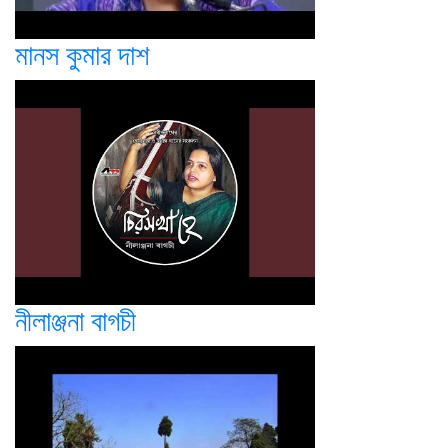
মানস কুমার দাশ
নীলাঞ্জনা বাগচী