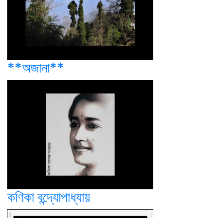
**অজানা**
কণিকা বন্দ্যোপাধ্যায়