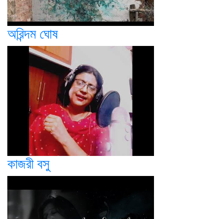
অরিন্দম ঘোষ
কাজরী বসু