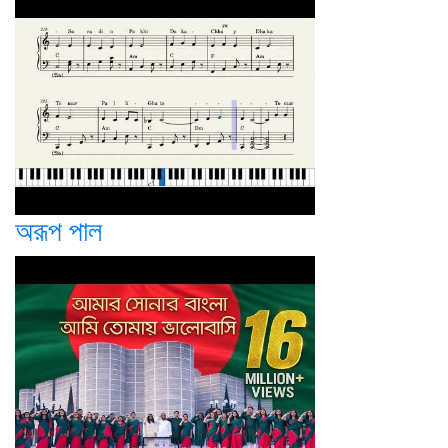
অরূপ পাল