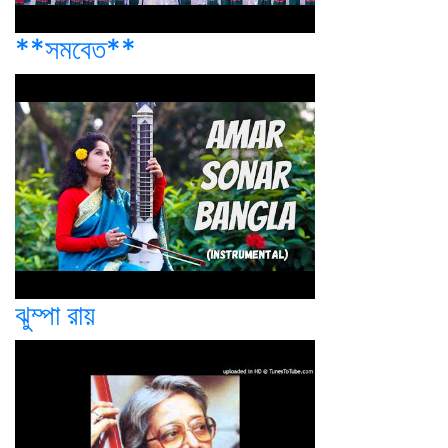
**সমবেত**
ঝুম্পা রায়