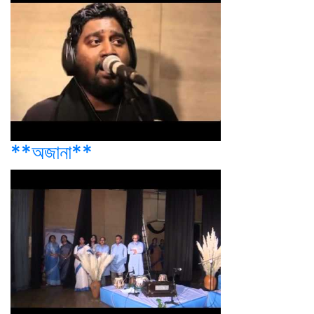
**অজানা**