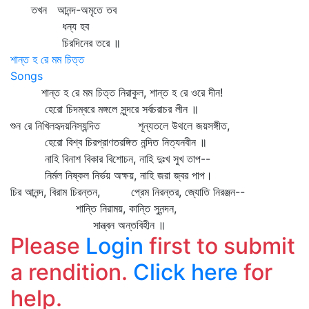
তখন আনন্দ-অমৃতে তব
ধন্য হব
চিরদিনের তরে ॥
শান্ত হ রে মম চিত্ত
Songs
শান্ত হ রে মম চিত্ত নিরাকুল, শান্ত হ রে ওরে দীন!
হেরো চিদম্বরে মঙ্গলে সুন্দরে সর্বচরাচর লীন ॥
শুন রে নিখিলহৃদয়নিস্যন্দিত শূন্যতলে উথলে জয়সঙ্গীত,
হেরো বিশ্ব চিরপ্রাণতরঙ্গিত নন্দিত নিত্যনবীন ॥
নাহি বিনাশ বিকার বিশোচন, নাহি দুঃখ সুখ তাপ--
নির্মল নিষ্কল নির্ভয় অক্ষয়, নাহি জরা জ্বর পাপ।
চির আনন্দ, বিরাম চিরন্তন, প্রেম নিরন্তর, জ্যোতি নিরঞ্জন--
শান্তি নিরাময়, কান্তি সুনন্দন,
সান্ত্বন অন্তবিহীন ॥
Please
Login
first to submit
a rendition.
Click here
for
help.