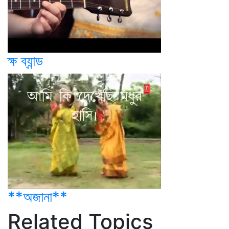
ক্ষ ব্যান্ড
**অজানা**
Related Topics