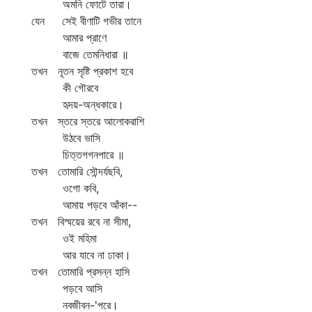
অমনি ফোটে তারা।
যেন সেই বীণাটি গভীর তানে
আমার প্রাণে
বাজে তেমনিধারা ॥
তখন নূতন সৃষ্টি প্রকাশ হবে
কী গৌরবে
হৃদয়-অন্ধকারে।
তখন স্তরে স্তরে আলোকরাশি
উঠবে ভাসি
চিত্তগগনপারে ॥
তখন তোমারি সৌন্দর্যছবি,
ওগো কবি,
আমায় পড়বে আঁকা--
তখন বিস্ময়ের রবে না সীমা,
ওই মহিমা
আর যাবে না ঢাকা।
তখন তোমারি প্রসন্ন হাসি
পড়বে আসি
নবজীবন-'পরে।