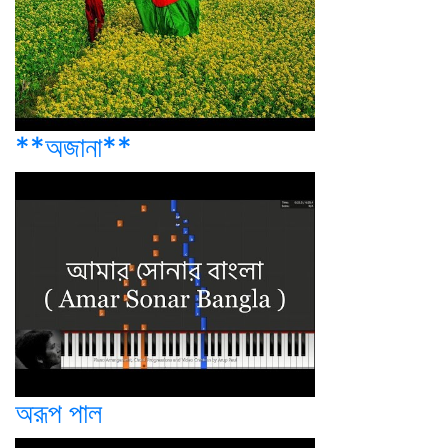
**অজানা**
অরূপ পাল