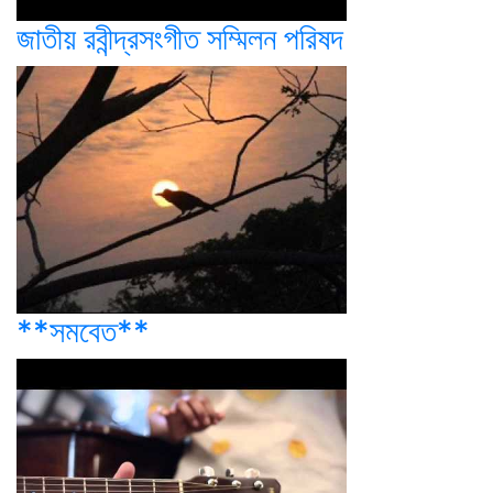
জাতীয় রবীন্দ্রসংগীত সম্মিলন পরিষদ
**সমবেত**