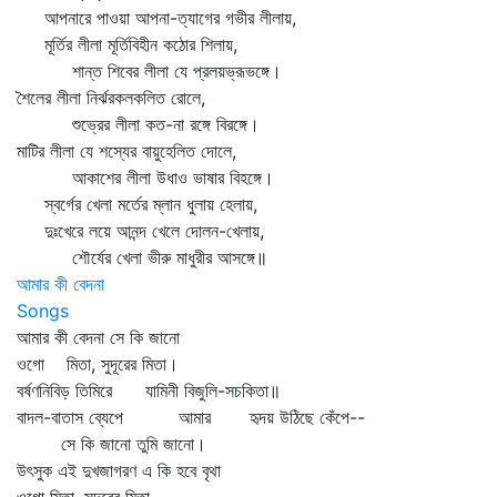
আপনারে পাওয়া আপনা-ত্যাগের গভীর লীলায়,
মূর্তির লীলা মূর্তিবিহীন কঠোর শিলায়,
শান্ত শিবের লীলা যে প্রলয়ভ্রূভঙ্গে।
শৈলের লীলা নির্ঝরকলকলিত রোলে,
শুভ্রের লীলা কত-না রঙ্গে বিরঙ্গে।
মাটির লীলা যে শস্যের বায়ুহেলিত দোলে,
আকাশের লীলা উধাও ভাষার বিহঙ্গে।
স্বর্গের খেলা মর্তের ম্লান ধুলায় হেলায়,
দুঃখেরে লয়ে আনন্দ খেলে দোলন-খেলায়,
শৌর্যের খেলা ভীরু মাধুরীর আসঙ্গে॥
আমার কী বেদনা
Songs
আমার কী বেদনা সে কি জানো
ওগো মিতা, সুদূরের মিতা।
বর্ষণনিবিড় তিমিরে যামিনী বিজুলি-সচকিতা॥
বাদল-বাতাস ব্যেপে আমার হৃদয় উঠিছে কেঁপে--
সে কি জানো তুমি জানো।
উৎসুক এই দুখজাগরণ এ কি হবে বৃথা