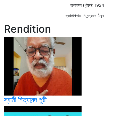
রচনাকাল (খৃষ্টাব্দ): 1924
স্বরলিপিকার: দিনেন্দ্রনাথ ঠাকুর
Rendition
স্বামী নিত্যানন্দ পুরী