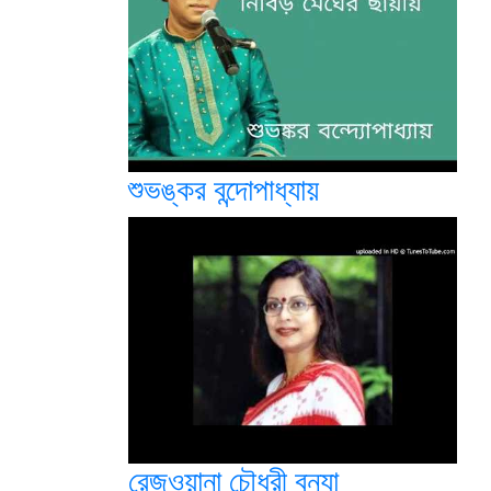
শুভঙ্কর বন্দোপাধ্যায়
রেজওয়ানা চৌধুরী বন্যা