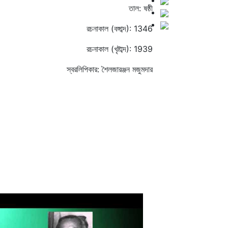
তাল: ষষ্ঠী
রচনাকাল (বঙ্গাব্দ): 1346
রচনাকাল (খৃষ্টাব্দ): 1939
স্বরলিপিকার: শৈলজারঞ্জন মজুমদার