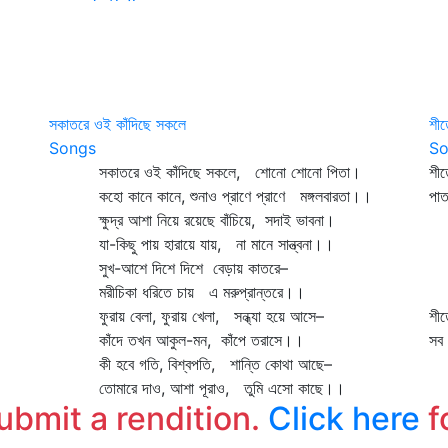
সকাতরে ওই কাঁদিছে সকলে
শীত
Songs
So
সকাতরে ওই কাঁদিছে সকলে, শোনো শোনো পিতা।
শীত
কহো কানে কানে, শুনাও প্রাণে প্রাণে মঙ্গলবারতা।।
পাত
ক্ষুদ্র আশা নিয়ে রয়েছে বাঁচিয়ে, সদাই ভাবনা।
উড়
যা-কিছু পায় হারায়ে যায়, না মানে সান্ত্বনা।।
তখ
সুখ-আশে দিশে দিশে বেড়ায় কাতরে–
শূ
মরীচিকা ধরিতে চায় এ মরুপ্রান্তরে।।
তা
ফুরায় বেলা, ফুরায় খেলা, সন্ধ্যা হয়ে আসে–
শী
কাঁদে তখন আকুল-মন, কাঁপে তরাসে।।
সব 
কী হবে গতি, বিশ্বপতি, শান্তি কোথা আছে–
তোমারে দাও, আশা পূরাও, তুমি এসো কাছে।।
submit a rendition.
Click here
f