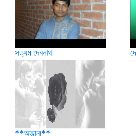
সত্যম দেবনাথ
দে
**অজানা**