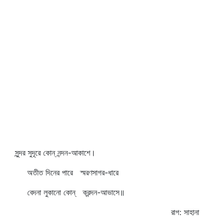
সুন্দর সুদূরে কোন্‌ নন্দন-আকাশে।
অতীত দিনের পারে স্মরণসাগর-ধারে
বেদনা লুকানো কোন্‌ ক্রন্দন-আভাসে॥
রাগ: সাহানা