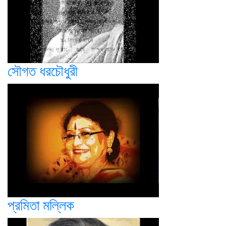
সৌগত ধরচৌধুরী
প্রমিতা মল্লিক