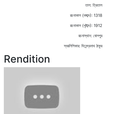
তাল: ত্রিতাল
রচনাকাল (বঙ্গাব্দ): 1318
রচনাকাল (খৃষ্টাব্দ): 1912
রচনাস্থান: বোলপুর
স্বরলিপিকার: দিনেন্দ্রনাথ ঠাকুর
Rendition