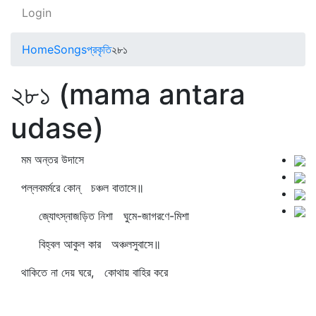
Login
Home
Songs
প্রকৃতি
২৮১
২৮১ (mama antara
udase)
মম অন্তর উদাসে
পল্লবমর্মরে কোন্‌ চঞ্চল বাতাসে॥
জ্যোৎস্নাজড়িত নিশা ঘুমে-জাগরণে-মিশা
বিহ্বল আকুল কার অঞ্চলসুবাসে॥
থাকিতে না দেয় ঘরে, কোথায় বাহির করে