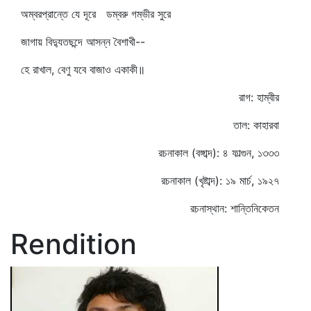
অম্বরপ্রান্তে যে দূরে ডম্বরু গম্ভীর সুরে
জাগায় বিদ্যুতছন্দে আসন্ন বৈশাখী--
হে রাখাল, বেণু যবে বাজাও একাকী॥
রাগ: হাম্বীর
তাল: কাহারবা
রচনাকাল (বঙ্গাব্দ): ৪ ফাল্গুন, ১৩৩৩
রচনাকাল (খৃষ্টাব্দ): ১৯ মার্চ, ১৯২৭
রচনাস্থান: শান্তিনিকেতন
Rendition