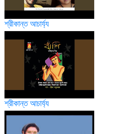
শ্রীকান্ত আচার্য্য
শ্রীকান্ত আচার্য্য