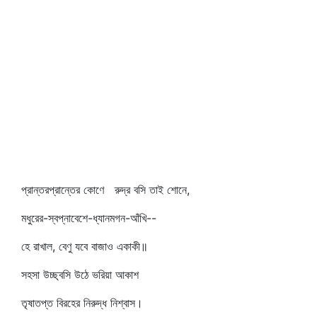
প্রান্তরপ্রান্তের কোণে রুদ্র বসি তাই শোনে,
মধুরের-স্বপ্নাবেশে-ধ্যানমগন-আঁখি--
হে রাখাল, বেণু যবে বাজাও একাকী॥
সহসা উচ্ছ্বসি উঠে ভরিয়া আকাশ
তৃষাতপ্ত বিরহের নিরুদ্ধ নিশ্বাস।