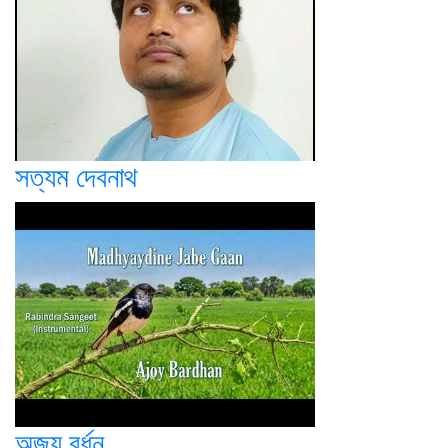
সত্যম দেবনাথ
অজয় বর্ধন