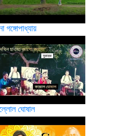
না গঙ্গোপাধ্যায়
ল্লোল ঘোষাল