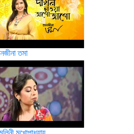
ানজীনা তমা
লিনী মুখোপাধ্যায়