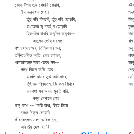
কোর-উপর তুঝ রোদয়ি রোদয়ি,
বইস
নীদ ভরব সব দেহ।
পদয
তুঁহু নহি বিসরবি, তুঁহু নহি ছোড়বি,
সি
রাধাহৃদয় তু কবহুঁ ন তোড়বি
কুন
হিয়-হিয় রাখবি অনুদিন অনুখন--
শ্র
অতুলন তোঁহার লেহ।
রাখ
গগন সঘন অব, তিমিরমগন ভব,
তনু
তড়িতচকিত অতি, ঘোর মেঘরব,
বাহ
শালতালতরু সভয়-তবধ সব--
ভান
পন্থ বিজন অতি ঘোর।
প্র
একলি যাওব তুঝ অভিসারে,
তোঁ
তুঁহুঁ মম প্রিয়তম, কি ফল বিচারে--
সব 
ভয়বাধা সব অভয় মুরতি ধরি,
পন্থ দেখায়ব মোর।
ভানু ভণে -- 'অয়ি রাধা, ছিয়ে ছিয়ে
চঞ্চল চিত্ত তোহারি।
জীবনবল্লভ মরণ-অধিক সো,
অব তুঁহু দেখ বিচারি।'