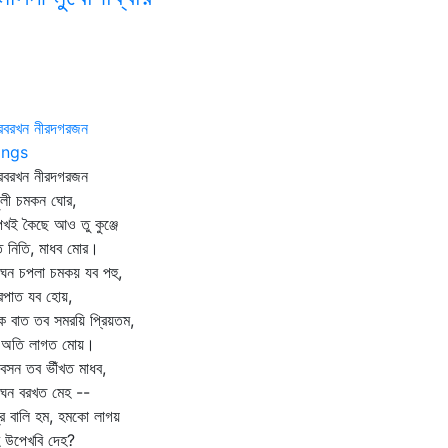
রবরখন নীরদগরজন
ngs
রবরখন নীরদগরজন
ুলী চমকন ঘোর,
খই কৈছে আও তু কুঞ্জে
ি নিতি, মাধব মোর।
ঘন চপলা চমকয় যব পহু,
রপাত যব হোয়,
হুক বাত তব সমরয়ি প্রিয়তম,
 অতি লাগত মোয়।
গবসন তব ভীঁখত মাধব,
 ঘন বরখত মেহ --
ুদ্র বালি হম, হমকো লাগয়
 উপেখবি দেহ?