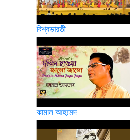
বিশ্বভারতী
কামাল আহমেদ