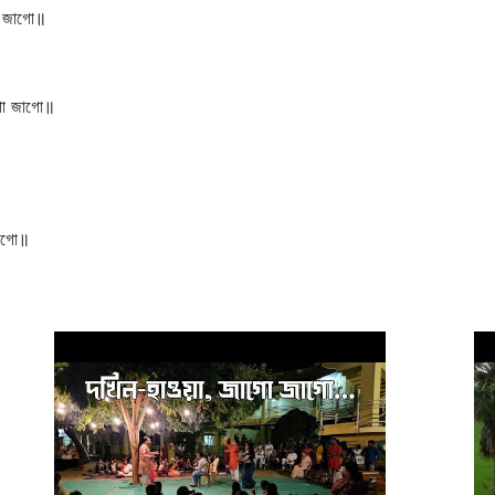
ো জাগো॥
গো জাগো॥
জাগো॥