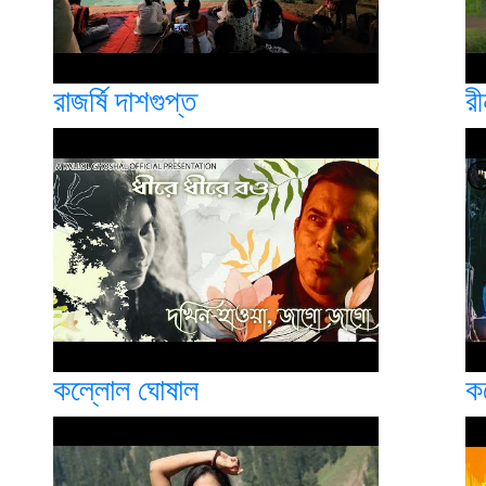
রাজর্ষি দাশগুপ্ত
রী
কল্লোল ঘোষাল
ক