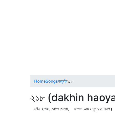
Home
Songs
প্রকৃতি
২১৮
২১৮ (dakhin haoya
দখিন-হাওয়া, জাগো জাগো, জাগাও আমার সুপ্ত এ প্রাণ।