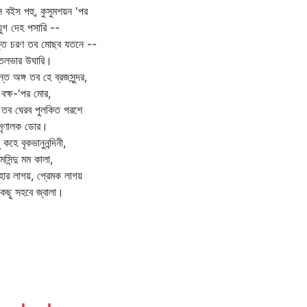
 বইস পহু, কুসুমশয়ন 'পর
ুগ দেহ পসারি --
ক্ত চরণ তব মোছব যতনে --
্তলভার উঘারি।
ান্ত অঙ্গ তব হে ব্রজসুন্দর,
 বক্ষ-'পর মোর,
 তব ঘেরব পুলকিত পরশে
ুমৃণালক ডোর।
ু কহে বৃকভানুনন্দিনী,
েমসিন্দু মম কালা,
হার লাগয়, প্রেমক লাগয়
কছু সহবে জ্বালা।