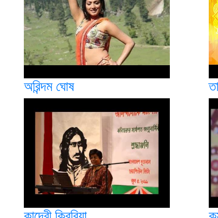
অরিন্দম ঘোষ
ত
কাদেরী কিবরিয়া
কম