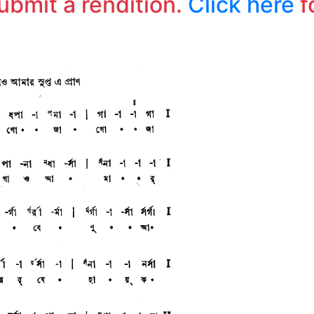
submit a rendition.
Click here
f