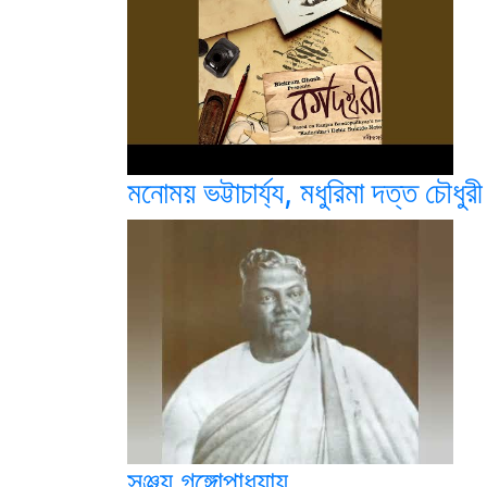
মনোময় ভট্টাচার্য্য, মধুরিমা দত্ত চৌধুরী
সঞ্জয় গঙ্গোপাধ্যায়