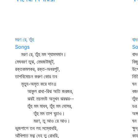
মরণ রে, তুঁহু
বাদ
Songs
So
মরণ রে, তুঁহু মম শ্যামসমান।
বাদ
মেঘবরণ তুঝ, মেঘজটাজূট,
বিজ
রক্তকমলকর, রক্ত-অধরপুট,
উপে
তাপবিমোচন করুণ কোর তব
নিত
মৃত্যু-অমৃত করে দান॥
ঘন 
আকুল রাধা-রিঝ অতি জরজর,
বজ
ঝরই নয়নদউ অনুখন ঝরঝর--
তুঁ
তুঁহু মম মাধব, তুঁহু মম দোসর,
ডর
তুঁহু মম তাপ ঘুচাও।
অঙ্
মরণ, তু আও রে আও।
ঘন
ভুজপাশে তব লহ সম্বোধয়ি,
ক্ষ
আঁখিপাত মঝু দেহ তু রোধয়ি,
কাহ