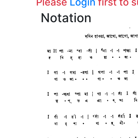
Please
Login
first to 
Notation