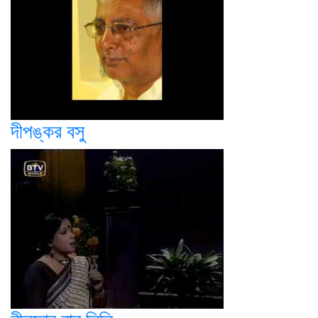
দীপঙ্কর বসু