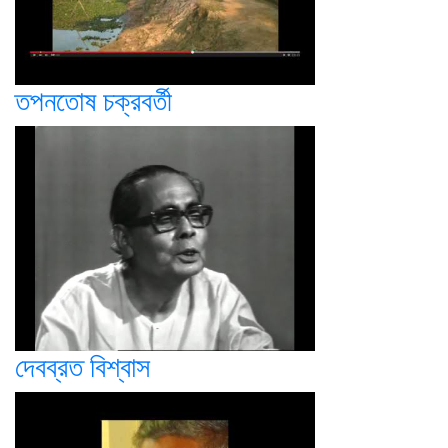
তপনতোষ চক্রবর্তী
দেবব্রত বিশ্বাস