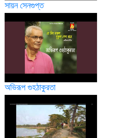
সায়ন সেনগুপ্ত
অভিরূপ গুহঠাকুরতা