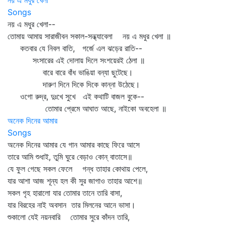
নয় এ মধুর খেলা
Songs
নয় এ মধুর খেলা--
তোমায় আমায় সারাজীবন সকাল-সন্ধ্যাবেলা নয় এ মধুর খেলা ॥
কতবার যে নিবল বাতি, গর্জে এল ঝড়ের রাতি--
সংসারের এই দোলায় দিলে সংশয়েরই ঠেলা ॥
বারে বারে বাঁধ ভাঙিয়া বন্যা ছুটেছে।
দারুণ দিনে দিকে দিকে কান্না উঠেছে।
ওগো রুদ্র, দুঃখে সুখে এই কথাটি বাজল বুকে--
তোমার প্রেমে আঘাত আছে, নাইকো অবহেলা ॥
অনেক দিনের আমার
Songs
অনেক দিনের আমার যে গান আমার কাছে ফিরে আসে
তারে আমি শুধাই, তুমি ঘুরে বেড়াও কোন্‌ বাতাসে॥
যে ফুল গেছে সকল ফেলে গন্ধ তাহার কোথায় পেলে,
যার আশা আজ শূন্য হল কী সুর জাগাও তাহার আশে॥
সকল গৃহ হারালো যার তোমার তানে তারি বাসা,
যার বিরহের নাই অবসান তার মিলনের আনে ভাসা।
শুকালো যেই নয়নবারি তোমার সুরে কাঁদন তারি,