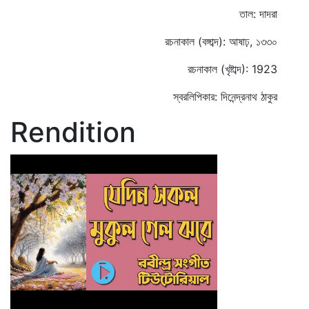
তাল: দাদরা
রচনাকাল (বঙ্গাব্দ): আষাঢ়, ১৩৩০
রচনাকাল (খৃষ্টাব্দ): 1923
স্বরলিপিকার: দিনেন্দ্রনাথ ঠাকুর
Rendition