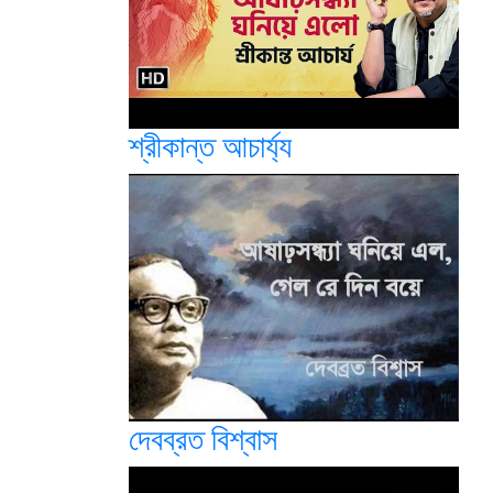
শ্রীকান্ত আচার্য্য
দেবব্রত বিশ্বাস