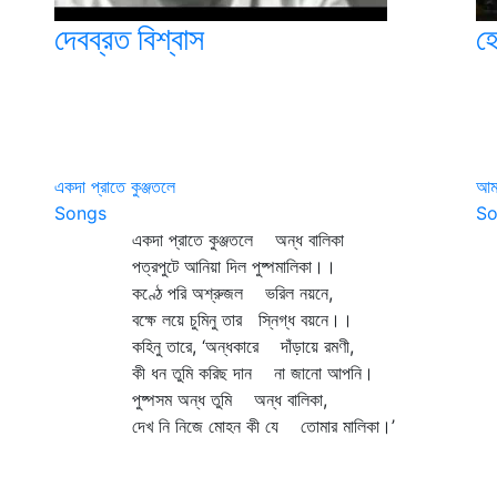
দেবব্রত বিশ্বাস
হে
একদা প্রাতে কুঞ্জতলে
আমা
Songs
So
একদা প্রাতে কুঞ্জতলে অন্ধ বালিকা
আ
পত্রপুটে আনিয়া দিল পুষ্পমালিকা।।
আম
কণ্ঠে পরি অশ্রুজল ভরিল নয়নে,
গৃ
বক্ষে লয়ে চুমিনু তার স্নিগ্ধ বয়নে।।
আ
কহিনু তারে, ‘অন্ধকারে দাঁড়ায়ে রমণী,
জা
কী ধন তুমি করিছ দান না জানো আপনি।
আম
পুষ্পসম অন্ধ তুমি অন্ধ বালিকা,
আপ
দেখ নি নিজে মোহন কী যে তোমার মালিকা।’
শ