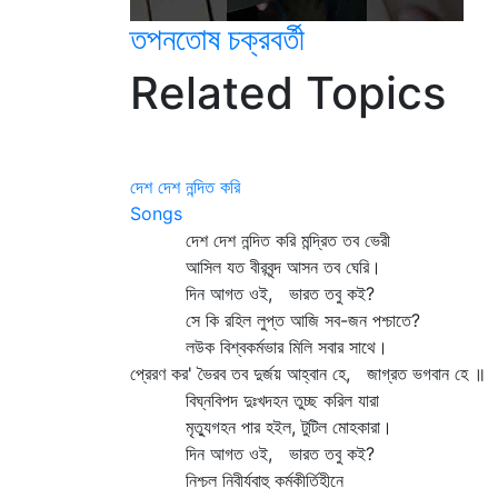
তপনতোষ চক্রবর্তী
Related Topics
দেশ দেশ নন্দিত করি
Songs
দেশ দেশ নন্দিত করি মন্দ্রিত তব ভেরী
আসিল যত বীরবৃন্দ আসন তব ঘেরি।
দিন আগত ওই, ভারত তবু কই?
সে কি রহিল লুপ্ত আজি সব-জন পশ্চাতে?
লউক বিশ্বকর্মভার মিলি সবার সাথে।
প্রেরণ কর' ভৈরব তব দুর্জয় আহ্বান হে, জাগ্রত ভগবান হে ॥
বিঘ্নবিপদ দুঃখদহন তুচ্ছ করিল যারা
মৃত্যুগহন পার হইল, টুটিল মোহকারা।
দিন আগত ওই, ভারত তবু কই?
নিশ্চল নিবীর্যবাহু কর্মকীর্তিহীনে