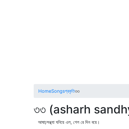
Home
Songs
প্রকৃতি
৩৩
৩৩ (asharh sandh
আষাঢ়সন্ধ্যা ঘনিয়ে এল, গেল রে দিন বয়ে।