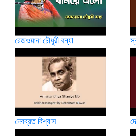
রেজওয়ানা চৌধুরী বন্যা
স্
দেবব্রত বিশ্বাস
দে