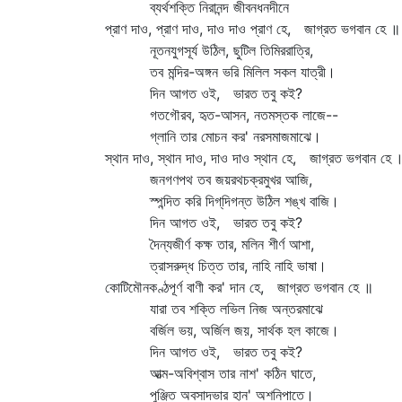
ব্যর্থশক্তি নিরানন্দ জীবনধনদীনে
প্রাণ দাও, প্রাণ দাও, দাও দাও প্রাণ হে, জাগ্রত ভগবান হে ॥
নূতনযুগসূর্য উঠিল, ছুটিল তিমিররাত্রি,
তব মন্দির-অঙ্গন ভরি মিলিল সকল যাত্রী।
দিন আগত ওই, ভারত তবু কই?
গতগৌরব, হৃত-আসন, নতমস্তক লাজে--
গ্লানি তার মোচন কর' নরসমাজমাঝে।
স্থান দাও, স্থান দাও, দাও দাও স্থান হে, জাগ্রত ভগবান হে 
জনগণপথ তব জয়রথচক্রমুখর আজি,
স্পন্দিত করি দিগ্‌দিগন্ত উঠিল শঙ্খ বাজি।
দিন আগত ওই, ভারত তবু কই?
দৈন্যজীর্ণ কক্ষ তার, মলিন শীর্ণ আশা,
ত্রাসরুদ্ধ চিত্ত তার, নাহি নাহি ভাষা।
কোটিমৌনকণ্ঠপূর্ণ বাণী কর' দান হে, জাগ্রত ভগবান হে ॥
যারা তব শক্তি লভিল নিজ অন্তরমাঝে
বর্জিল ভয়, অর্জিল জয়, সার্থক হল কাজে।
দিন আগত ওই, ভারত তবু কই?
আত্ম-অবিশ্বাস তার নাশ' কঠিন ঘাতে,
পুঞ্জিত অবসাদভার হান' অশনিপাতে।