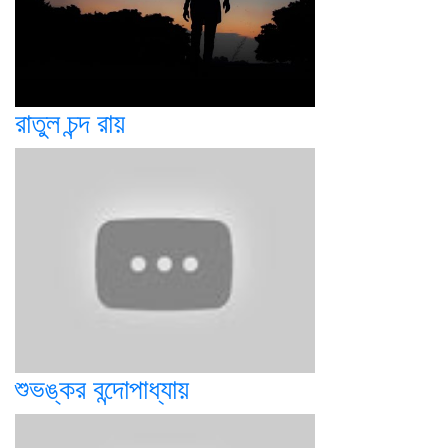
রাতুল চন্দ রায়
শুভঙ্কর বন্দোপাধ্যায়