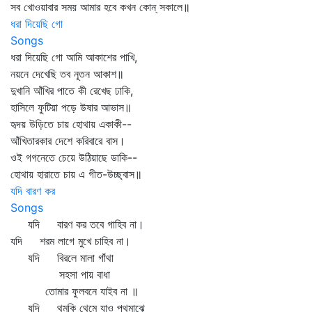
সব খোওয়াবার সময় আমার হবে কখন কোন্‌ সকালে॥
ধরা দিয়েছি গো
Songs
ধরা দিয়েছি গো আমি আকাশের পাখি,
নয়নে দেখেছি তব নূতন আকাশ॥
দুখানি আঁখির পাতে কী রেখেছ ঢাকি,
হাসিলে ফুটিয়া পড়ে উষার আভাস॥
হৃদয় উড়িতে চায় হোথায় একাকী--
আঁখিতারকার দেশে করিবারে বাস।
ওই গগনেতে চেয়ে উঠিয়াছে ডাকি--
হোথায় হারাতে চায় এ গীত-উচ্ছ্বাস॥
যদি বারণ কর
Songs
যদি বারণ কর তবে গাহিব না।
যদি শরম লাগে মুখে চাহিব না।
যদি বিরলে মালা গাঁথা
সহসা পায় বাধা
তোমার ফুলবনে যাইব না ॥
যদি থমকি থেমে যাও পথমাঝে