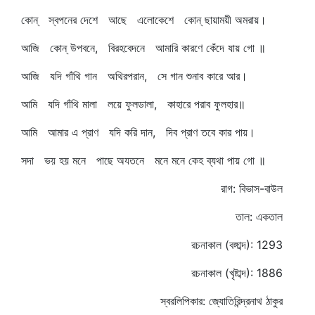
কোন্‌ স্বপনের দেশে আছে এলোকেশে কোন্‌ ছায়াময়ী অমরায়।
আজি কোন্‌ উপবনে, বিরহবেদনে আমারি কারণে কেঁদে যায় গো ॥
আজি যদি গাঁথি গান অথিরপরান, সে গান শুনাব কারে আর।
আমি যদি গাঁথি মালা লয়ে ফুলডালা, কাহারে পরাব ফুলহার॥
আমি আমার এ প্রাণ যদি করি দান, দিব প্রাণ তবে কার পায়।
সদা ভয় হয় মনে পাছে অযতনে মনে মনে কেহ ব্যথা পায় গো ॥
রাগ: বিভাস-বাউল
তাল: একতাল
রচনাকাল (বঙ্গাব্দ): 1293
রচনাকাল (খৃষ্টাব্দ): 1886
স্বরলিপিকার: জ্যোতিরিন্দ্রনাথ ঠাকুর