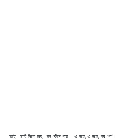
তাই চারি দিকে চায়, মন কেঁদে গায় "এ নহে, এ নহে, নয় গো'।