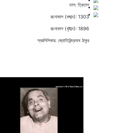
তাল: ত্রিতাল
রচনাকাল (বঙ্গাব্দ): 1303
রচনাকাল (খৃষ্টাব্দ): 1896
স্বরলিপিকার: জ্যোতিরিন্দ্রনাথ ঠাকুর