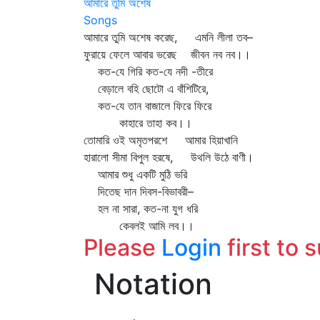
আমারে তুমি অশেষ
Songs
আমারে তুমি অশেষ করেছ, এমনি লীলা তব–
ফুরায়ে ফেলে আবার ভরেছ জীবন নব নব।।
কত-যে গিরি কত-যে নদী -তীরে
বেড়ালে বহি ছোটো এ বাঁশিটিরে,
কত-যে তান বাজালে ফিরে ফিরে
কাহারে তাহা কব।।
তোমারি ওই অমৃতপরশে আমার হিয়াখানি
হারালো সীমা বিপুল হরষে, উথলি উঠে বাণী।
আমার শুধু একটি মুঠি ভরি
দিতেছ দান দিবস-বিভাবরী–
হল না সারা, কত-না যুগ ধরি
কেবলই আমি লব।।
Please
Login
first to 
Notation