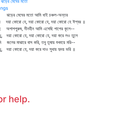
ি ঝড়ের মেঘের মতো
ngs
ি ঝড়ের মেঘের মতো আমি ধাই চঞ্চল-অন্তর
ে দয়া কোরো হে, দয়া কোরো হে, দয়া কোরো হে ঈশ্বর ॥
ে অপাপপুরুষ, দীনহীন আমি এসেছি পাপের কূলে--
ভু, দয়া কোরো হে, দয়া কোরো হে, দয়া করে লও তুলে
 জলের মাঝারে বাস করি, তবু তৃষায় শুকায়ে মরি--
ভু, দয়া কোরো হে, দয়া করে দাও সুধায় হৃদয় ভরি ॥
or help.