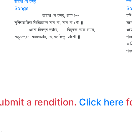
জাগো হে রুদ্র
যদ
Songs
So
জাগো হে রুদ্র, জাগো--
যদ
সুপ্তিজড়িত তিমিরজাল সহে না, সহে না গো ॥
তব
এসো নিরুদ্ধ দ্বারে, বিমুক্ত করো তারে,
ওহ
তনুমনপ্রাণ ধনজনমান, হে মহাভিক্ষু, মাগো ॥
প্র
আমি
প্র
submit a rendition.
Click here
f