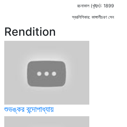
রচনাকাল (খৃষ্টাব্দ): 1899
স্বরলিপিকার: কাঙ্গালীচরণ সেন
Rendition
শুভঙ্কর বন্দোপাধ্যায়