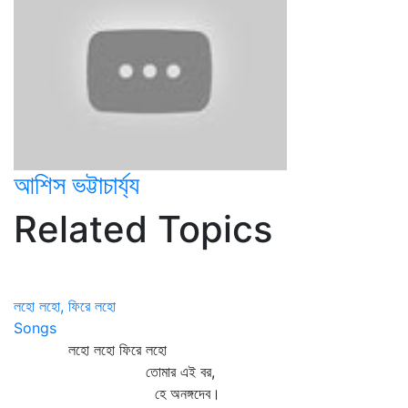
আশিস ভট্টাচার্য্য
Related Topics
লহো লহো, ফিরে লহো
Songs
লহো লহো ফিরে লহো
তোমার এই বর,
হে অনঙ্গদেব।