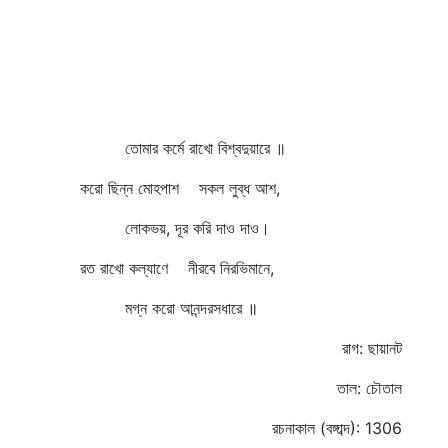
তোমার কর্মে রাখো বিশ্বদুয়ারে ॥
করো ছিন্ন মোহপাশ সকল লুব্ধ আশ,
লোকভয়, দূর করি দাও দাও।
রত রাখো কল্যাণে নীরবে নিরভিমানে,
মগ্ন করো আনন্দরসধারে ॥
রাগ: ছায়ানট
তাল: চৌতাল
রচনাকাল (বঙ্গাব্দ): 1306