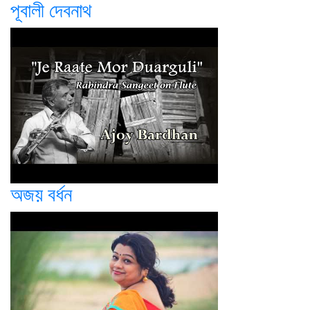
পূবালী দেবনাথ
অজয় বর্ধন