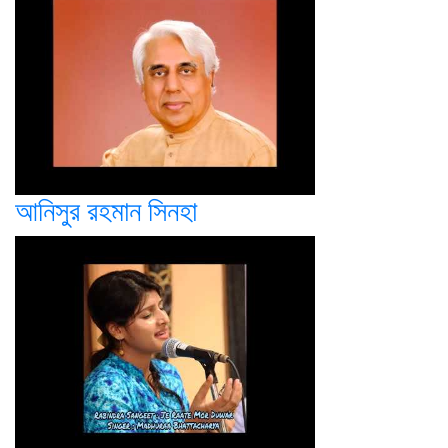
আনিসুর রহমান সিনহা