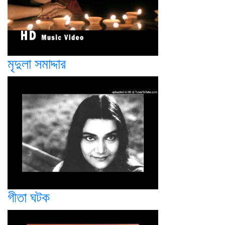
মৃদুলা সমাদ্দার
গীতা ঘটক