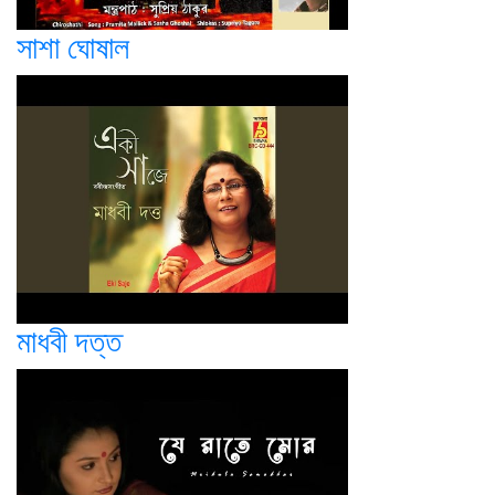
সাশা ঘোষাল
মাধবী দত্ত