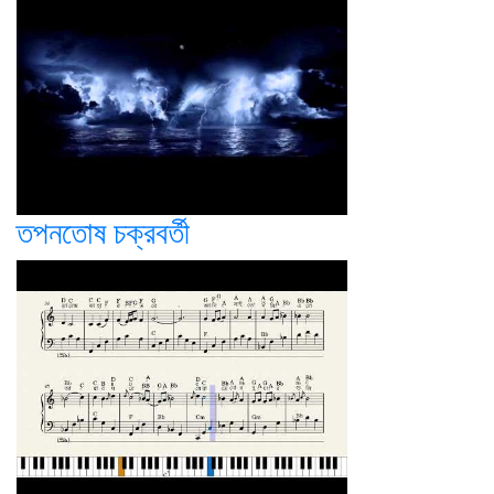
তপনতোষ চক্রবর্তী