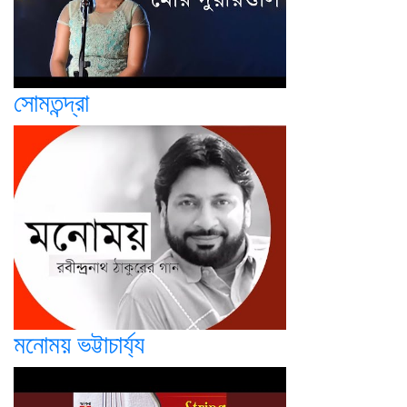
সোমতন্দ্রা
মনোময় ভট্টাচার্য্য