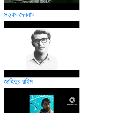
সত্যম দেবনাথ
জাহিদুর রহিম