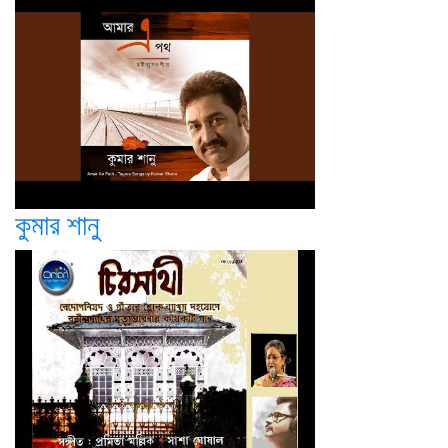
কুমার শানু