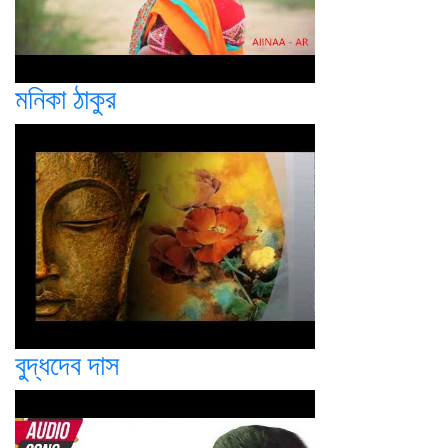
মনিকা ঠাকুর
বুদ্ধদেব দাস