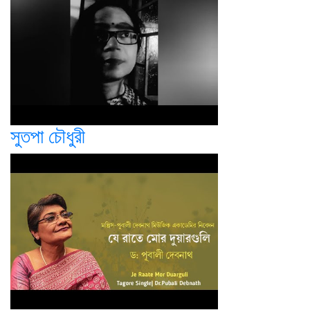
সুতপা চৌধুরী