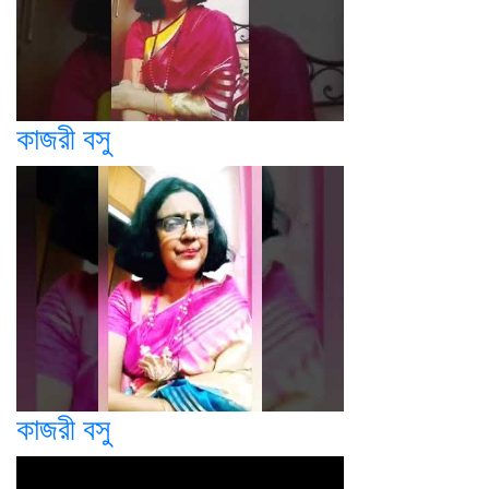
কাজরী বসু
কাজরী বসু