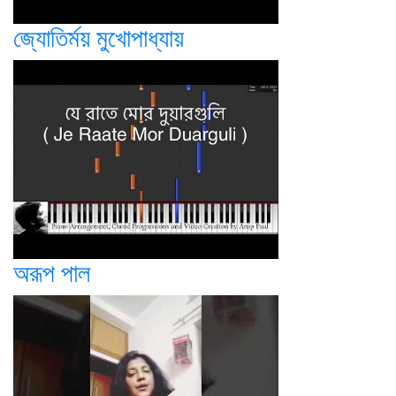
জ্যোতির্ময় মুখোপাধ্যায়
অরূপ পাল