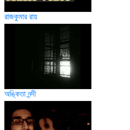
রাজকুমার রায়
অঙ্কিতা নন্দী