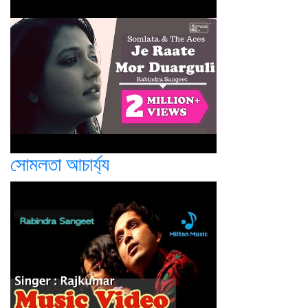
সোমলতা আচার্য্য