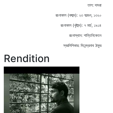
তাল: দাদরা
রচনাকাল (বঙ্গাব্দ): ২৩ ফাল্গুন, ১৩২০
রচনাকাল (খৃষ্টাব্দ): ৭ মার্চ, ১৯১৪
রচনাস্থান: শান্তিনিকেতন
স্বরলিপিকার: দিনেন্দ্রনাথ ঠাকুর
Rendition