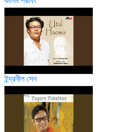
কলিম শরাফী
ইন্দ্রনীল সেন