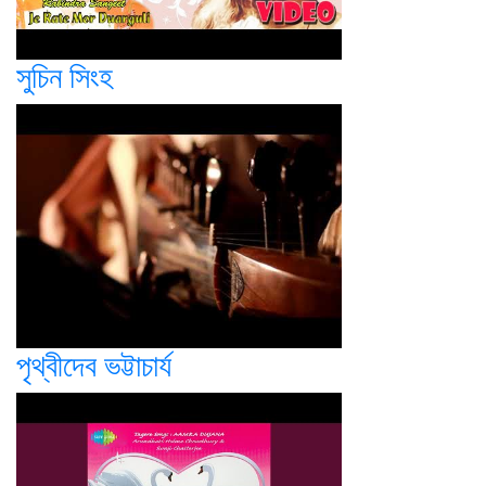
সুচিন সিংহ
পৃথ্বীদেব ভট্টাচার্য