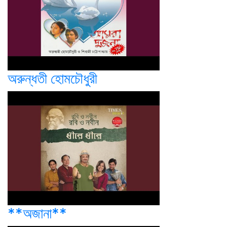
অরুন্ধতী হোমচৌধুরী
**অজানা**