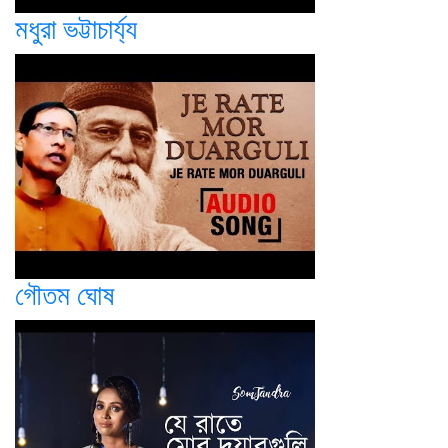
মধুরা ভট্টাচার্য্য
গৌতম ঘোষ