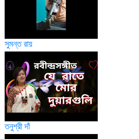
সুমন্ত রায়
তনুশ্রী দাঁ