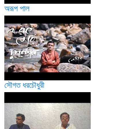
অরূপ পাল
সৌগত ধরচৌধুরী