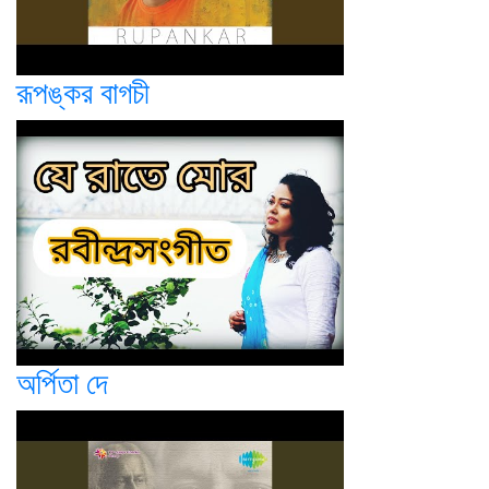
রূপঙ্কর বাগচী
অর্পিতা দে