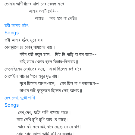
তোমার আশীর্বাদের মালা নেব কেবল মাথে
আমার ললাট ঘেরি--
আমার আর হবে না দেরি॥
তরী আমার হঠাৎ
Songs
তরী আমার হঠাৎ ডুবে যায়
কোন্‌খানে রে কোন্‌ পাষাণের ঘায়॥
নবীন তরী নতুন চলে, দিই নি পাড়ি অগাধ জলে--
বাহি তারে খেলার ছলে কিনার-কিনারায়॥
ভেসেছিলেম স্রোতের ভরে, একা ছিলেম কর্ণ ধ'রে--
লেগেছিল পালের 'পরে মধুর মৃদু বায়।
সুখে ছিলেম আপন-মনে, মেঘ ছিল না গগনকোণে--
লাগবে তরী কুসুমবনে ছিলেম সেই আশায়॥
দেখ্‌ দেখ্‌, দুটো পাখি
Songs
দেখ্‌ দেখ্‌, দুটো পাখি বসেছে গাছে।
আয় দেখি চুপি চুপি আয় রে কাছে।
আরে ঝট্‌ করে এই বারে ছেড়ে দে রে বাণ।
রোস রোস আগে আমি করি রে সন্ধান।