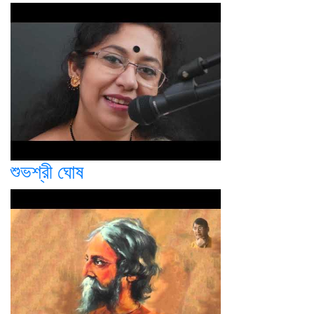
শুভশ্রী ঘোষ