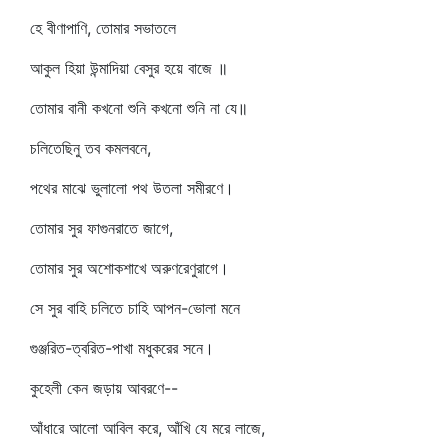
হে বীণাপাণি, তোমার সভাতলে
আকুল হিয়া উন্মাদিয়া বেসুর হয়ে বাজে ॥
তোমার বানী কখনো শুনি কখনো শুনি না যে॥
চলিতেছিনু তব কমলবনে,
পথের মাঝে ভুলালো পথ উতলা সমীরণে।
তোমার সুর ফাগুনরাতে জাগে,
তোমার সুর অশোকশাখে অরুণরেণুরাগে।
সে সুর বাহি চলিতে চাহি আপন-ভোলা মনে
গুঞ্জরিত-ত্বরিত-পাখা মধুকরের সনে।
কুহেলী কেন জড়ায় আবরণে--
আঁধারে আলো আবিল করে, আঁখি যে মরে লাজে,