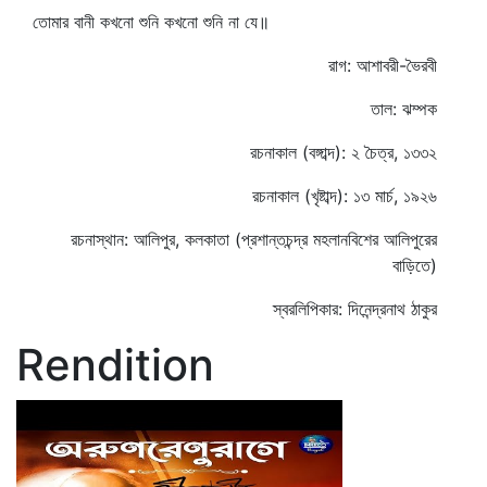
তোমার বানী কখনো শুনি কখনো শুনি না যে॥
রাগ: আশাবরী-ভৈরবী
তাল: ঝম্পক
রচনাকাল (বঙ্গাব্দ): ২ চৈত্র, ১৩৩২
রচনাকাল (খৃষ্টাব্দ): ১৩ মার্চ, ১৯২৬
রচনাস্থান: আলিপুর, কলকাতা (প্রশান্তচন্দ্র মহলানবিশের আলিপুরের
বাড়িতে)
স্বরলিপিকার: দিনেন্দ্রনাথ ঠাকুর
Rendition