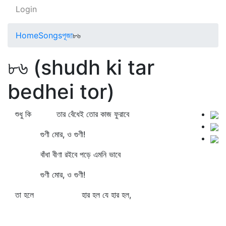
Login
Home
Songs
পূজা
৮৬
৮৬ (shudh ki tar
bedhei tor)
শুধু কি তার বেঁধেই তোর কাজ ফুরাবে
গুণী মোর, ও গুণী!
বাঁধা বীণা রইবে পড়ে এমনি ভাবে
গুণী মোর, ও গুণী!
তা হলে হার হল যে হার হল,