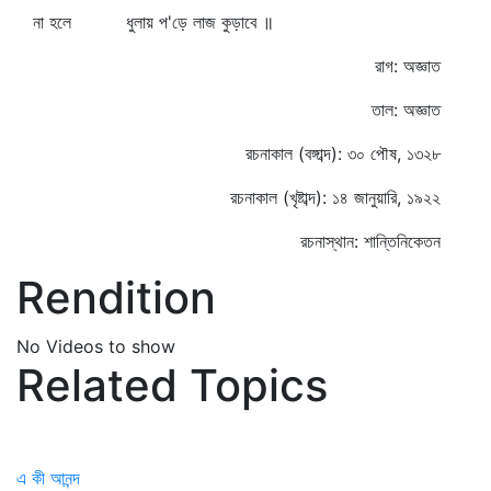
না হলে ধুলায় প'ড়ে লাজ কুড়াবে ॥
রাগ: অজ্ঞাত
তাল: অজ্ঞাত
রচনাকাল (বঙ্গাব্দ): ৩০ পৌষ, ১৩২৮
রচনাকাল (খৃষ্টাব্দ): ১৪ জানুয়ারি, ১৯২২
রচনাস্থান: শান্তিনিকেতন
Rendition
No Videos to show
Related Topics
এ কী আনন্দ