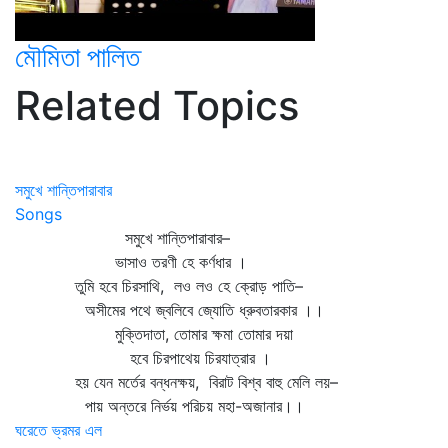
মৌমিতা পালিত
Related Topics
সমুখে শান্তিপারাবার
Songs
সমুখে শান্তিপারাবার–
ভাসাও তরণী হে কর্ণধার ।
তুমি হবে চিরসাথি, লও লও হে ক্রোড় পাতি–
অসীমের পথে জ্বলিবে জ্যোতি ধ্রুবতারকার ।।
মুক্তিদাতা, তোমার ক্ষমা তোমার দয়া
হবে চিরপাথেয় চিরযাত্রার ।
হয় যেন মর্তের বন্ধনক্ষয়, বিরাট বিশ্ব বাহু মেলি লয়–
পায় অন্তরে নির্ভয় পরিচয় মহা-অজানার।।
ঘরেতে ভ্রমর এল