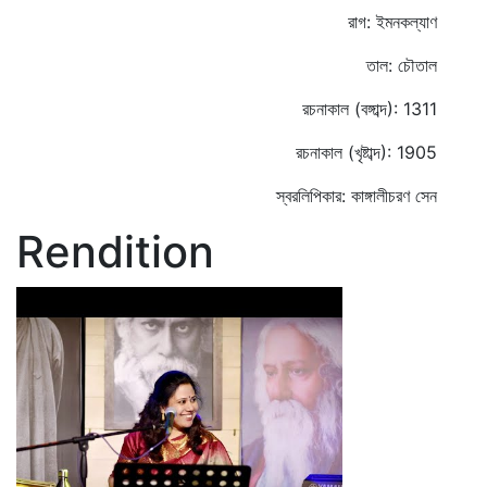
রাগ: ইমনকল্যাণ
তাল: চৌতাল
রচনাকাল (বঙ্গাব্দ): 1311
রচনাকাল (খৃষ্টাব্দ): 1905
স্বরলিপিকার: কাঙ্গালীচরণ সেন
Rendition