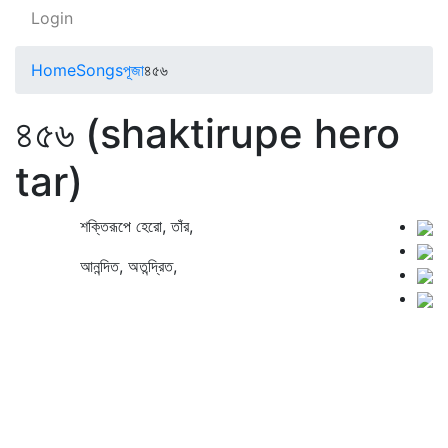
Login
Home
Songs
পূজা
৪৫৬
৪৫৬ (shaktirupe hero
tar)
শক্তিরূপে হেরো, তাঁর,
আনন্দিত, অতন্দ্রিত,