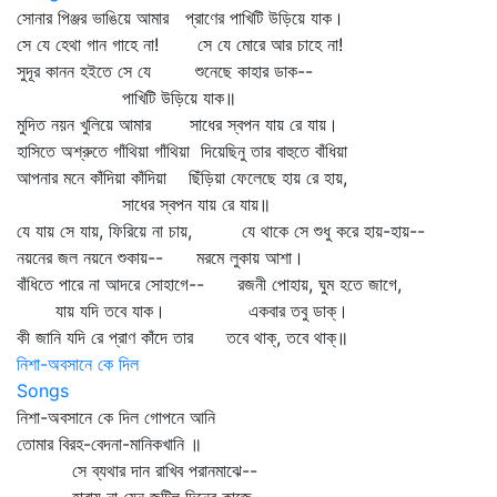
সোনার পিঞ্জর ভাঙিয়ে আমার প্রাণের পাখিটি উড়িয়ে যাক।
সে যে হেথা গান গাহে না! সে যে মোরে আর চাহে না!
সুদূর কানন হইতে সে যে শুনেছে কাহার ডাক--
পাখিটি উড়িয়ে যাক॥
মুদিত নয়ন খুলিয়ে আমার সাধের স্বপন যায় রে যায়।
হাসিতে অশ্রুতে গাঁথিয়া গাঁথিয়া দিয়েছিনু তার বাহুতে বাঁধিয়া
আপনার মনে কাঁদিয়া কাঁদিয়া ছিঁড়িয়া ফেলেছে হায় রে হায়,
সাধের স্বপন যায় রে যায়॥
যে যায় সে যায়, ফিরিয়ে না চায়, যে থাকে সে শুধু করে হায়-হায়--
নয়নের জল নয়নে শুকায়-- মরমে লুকায় আশা।
বাঁধিতে পারে না আদরে সোহাগে-- রজনী পোহায়, ঘুম হতে জাগে,
যায় যদি তবে যাক। একবার তবু ডাক্‌।
কী জানি যদি রে প্রাণ কাঁদে তার তবে থাক্‌, তবে থাক্‌॥
নিশা-অবসানে কে দিল
Songs
নিশা-অবসানে কে দিল গোপনে আনি
তোমার বিরহ-বেদনা-মানিকখানি ॥
সে ব্যথার দান রাখিব পরানমাঝে--