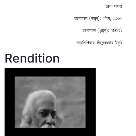
তাল: দাদরা
রচনাকাল (বঙ্গাব্দ): পৌষ, ১৩৩২
রচনাকাল (খৃষ্টাব্দ): 1925
স্বরলিপিকার: দিনেন্দ্রনাথ ঠাকুর
Rendition