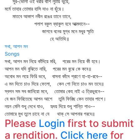
সুর-ভোলা ওই ধরার বাঁশি লুটায় ভুঁয়ে,
মর্মে তাহার তোমার হাসি দাও না ছুঁয়ে।
মাতবে আকাশ নবীন রঙের তানে তানে,
পলাশ বকুল ব্যাকুল হবে আত্মদানে--
জাগবে বনের মুগ্ধ মনে মধুর স্মৃতি
হে অতিথি॥
সখা, আপন মন
Songs
সখা, আপন মন নিয়ে কাঁদিয়ে মরি, পরের মন নিয়ে কী হবে।
আপন মন যদি বুঝিতে নারি, পরের মন বুঝে কে কবে॥
অবোধ মন লয়ে ফিরি ভবে, বাসনা কাঁদে প্রাণে হা-হা-রবে--
এ মন দিতে চাও দিয়ে ফেলো, কেন গো নিতে চাও মন তবে॥
স্বপন সম সব জানিয়ো মনে, তোমার কেহ নাই এ ত্রিভুবনে--
যে জন ফিরিতেছে আপন আশে তুমি ফিরিছ কেন তাহার পাশে।
নয়ন মেলি শুধু দেখে যাও, হৃদয় দিয়ে শুধু শান্তি পাও--
তোমারে মুখ তুলে চাহে না যে থাক্‌ সে আপনার গরবে॥
Please
Login
first to submit
a rendition.
Click here
for