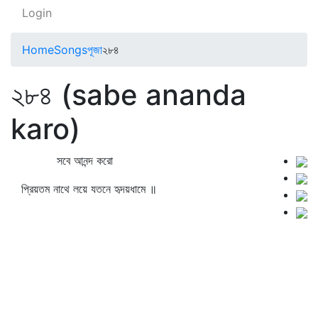
Login
Home
Songs
পূজা
২৮৪
২৮৪ (sabe ananda
karo)
সবে আনন্দ করো
প্রিয়তম নাথে লয়ে যতনে হৃদয়ধামে ॥