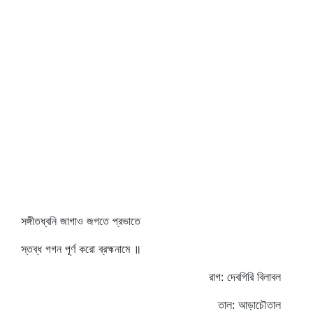
সঙ্গীতধ্বনি জাগাও জগতে প্রভাতে
স্তব্ধ গগন পূর্ণ করো ব্রহ্মনামে ॥
রাগ: দেবগিরি বিলাবল
তাল: আড়াচৌতাল