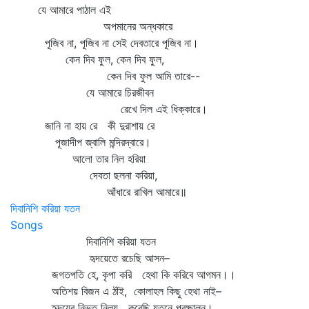
যে আমারে পাঠাল এই
অপমানের অন্ধকারে
পূজিব না, পূজিব না সেই দেবতারে পূজিব না।
কেন দিব ফুল, কেন দিব ফুল,
কেন দিব ফুল আমি তারে--
যে আমারে চিরজীবন
রেখে দিল এই ধিক্‌কারে।
জানি না হায় রে কী দুরাশায় রে
পূজাদীপ জ্বালি মন্দিরদ্বারে।
আলো তার নিল হরিয়া
দেবতা ছলনা করিয়া,
আঁধারে রাখিল আমারে॥
দিবানিশি করিয়া যতন
Songs
দিবানিশি করিয়া যতন
হৃদয়েতে রচেছি আসন–
জগতপতি হে, কৃপা করি হেথা কি করিবে আগমন।।
অতিশয় বিজন এ ঠাঁই, কোলাহল কিছু হেথা নাই–
হৃদয়ের নিভৃত নিলয় করেছি যতনে প্রক্ষালন।