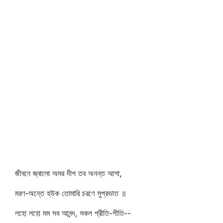
জীবনে জ্বালো অমর দীপ তব অনন্ত আশা,
মরণ-অন্তে হউক তোমারি চরণে সুপ্রভাত ॥
লহো লহো মম সব আনন্দ, সকল প্রীতি-গীতি--