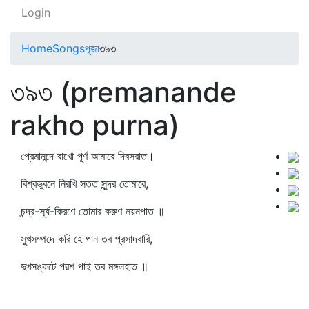
Login
Home
Songs
পূজা
৩৯৩
৩৯৩ (premanande
rakho purna)
প্রেমানন্দে রাখো পূর্ণ আমারে দিবসরাত।
বিশ্বভুবনে নিরখি সতত সুন্দর তোমারে,
চন্দ্র-সূর্য-কিরণে তোমার করুণ নয়নপাত ॥
সুখসম্পদে করি হে পান তব প্রসাদবারি,
দুখসঙ্কটে পরশ পাই তব মঙ্গলহাত ॥