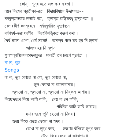
কোন্‌ শূন্য হতে এল কার বারতা ॥
নয়ন কিসের প্রতীক্ষা-রত বিদায়বিষাদে উদাসমত--
ঘনকুন্তলভার ললাটে নত, ক্লান্ত তড়িতবধু তন্দ্রাগতা ॥
কেশরকীর্ণ কদম্ববনে মর্মরমুখরিত মৃদুপবনে
বর্ষণহর্ষ-ভরা ধরণীর বিরহবিশঙ্কিত করুণ কথা।
ধৈর্য মানো ওগো, ধৈর্য মানো! বরমাল্য গলে তব হয় নি ম্লান'
আজও হয় নি ম্লান'--
ফুলগন্ধনিবেদনবেদনসুন্দর মালতী তব চরণে প্রণতা ॥
না না, ভুল
Songs
না না, ভুল কোরো না গো, ভুল কোরো না,
ভুল কোরো না ভালোবাসায়।
ভুলায়ো না, ভুলায়ো না, ভুলায়ো না নিষ্ফল আশায়॥
বিচ্ছেদদুঃখ নিয়ে আমি থাকি, দেয় না সে ফাঁকি,
পরিচিত আমি তারি ভাষায়॥
দয়ার ছলে তুমি হোয়ো না নিদয়।
হৃদয় দিতে চেয়ে ভেঙো না হৃদয়।
রেখো না লুব্ধ করে, মরণের বাঁশিতে মুগ্ধ করে
টেনে নিয়ে যেয়ো না সর্বনাশায়॥