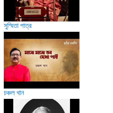
সুস্মিতা পাত্র
চঞ্চল খান