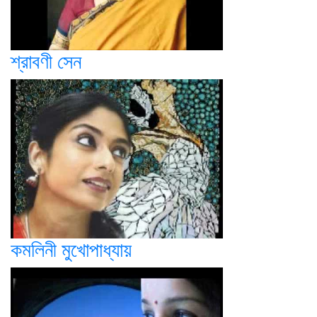
শ্রাবণী সেন
কমলিনী মুখোপাধ্যায়