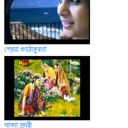
শ্রেয়া গুহঠাকুরতা
মানদা সুন্দরী