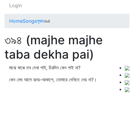
Login
Home
Songs
পূজা
৩৯৪
৩৯৪ (majhe majhe
taba dekha pai)
মাঝে মাঝে তব দেখা পাই, চিরদিন কেন পাই না?
কেন মেঘ আসে হৃদয়-আকাশে, তোমারে দেখিতে দেয় না?।