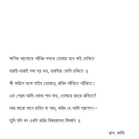
ক্ষণিক আলোকে আঁখির পলকে তোমায় যবে পাই দেখিতে
হারাই-হারাই সদা হয় ভয়, হারাইয়া ফেলি চকিতে ॥
কী করিলে বলো পাইব তোমারে, রাখিব আঁখিতে আঁখিতে।
এত প্রেম আমি কোথা পাব নাথ, তোমারে হৃদয়ে রাখিতে?
আর কারো পানে চাহিব না আর, করিব হে আমি প্রাণপণ--
তুমি যদি বল এখনি করিব বিষয়বাসনা বিসর্জন ॥
রাগ: কাফি