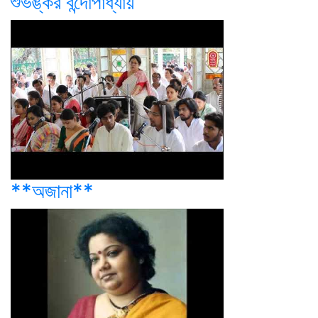
শুভঙ্কর বন্দোপাধ্যায়
**অজানা**