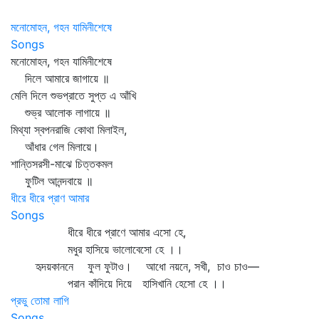
মনোমোহন, গহন যামিনীশেষে
Songs
মনোমোহন, গহন যামিনীশেষে
দিলে আমারে জাগায়ে ॥
মেলি দিলে শুভপ্রাতে সুপ্ত এ আঁখি
শুভ্র আলোক লাগায়ে ॥
মিথ্যা স্বপনরাজি কোথা মিলাইল,
আঁধার গেল মিলায়ে।
শান্তিসরসী-মাঝে চিত্তকমল
ফুটিল আনন্দবায়ে ॥
ধীরে ধীরে প্রাণ আমার
Songs
ধীরে ধীরে প্রাণে আমার এসো হে,
মধুর হাসিয়ে ভালোবেসো হে ।।
হৃদয়কাননে ফুল ফুটাও। আধো নয়নে, সখী, চাও চাও—
পরান কাঁদিয়ে দিয়ে হাসিখানি হেসো হে ।।
প্রভু তোমা লাগি
Songs