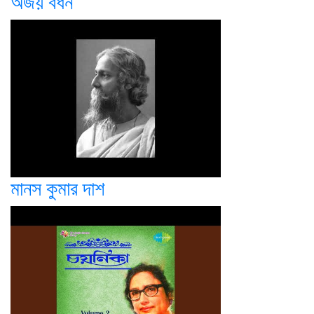
অজয় বর্ধন
মানস কুমার দাশ