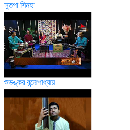
সুতপা সিনহা
শুভঙ্কর বন্দোপাধ্যায়