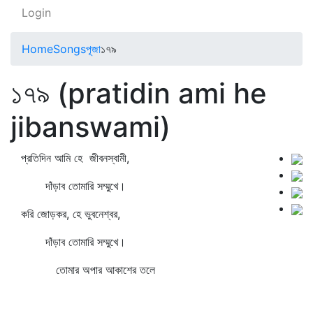
Login
Home
Songs
পূজা
১৭৯
১৭৯ (pratidin ami he
jibanswami)
প্রতিদিন আমি হে জীবনস্বামী,
দাঁড়াব তোমারি সম্মুখে।
করি জোড়কর, হে ভুবনেশ্বর,
দাঁড়াব তোমারি সম্মুখে।
তোমার অপার আকাশের তলে