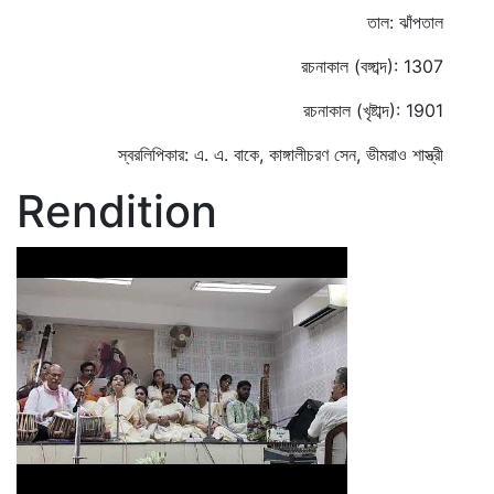
তাল: ঝাঁপতাল
রচনাকাল (বঙ্গাব্দ): 1307
রচনাকাল (খৃষ্টাব্দ): 1901
স্বরলিপিকার: এ. এ. বাকে, কাঙ্গালীচরণ সেন, ভীমরাও শাস্ত্রী
Rendition