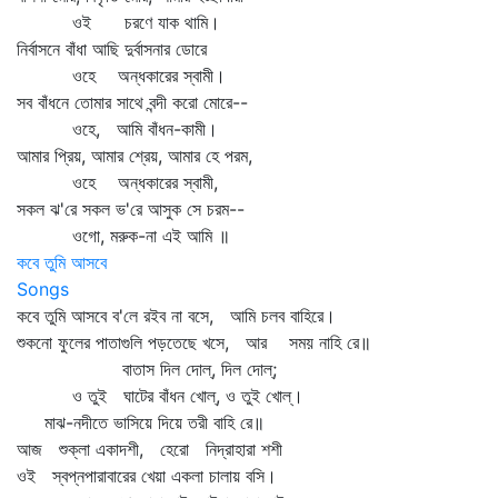
ওই চরণে যাক থামি।
নির্বাসনে বাঁধা আছি দুর্বাসনার ডোরে
ওহে অন্ধকারের স্বামী।
সব বাঁধনে তোমার সাথে বন্দী করো মোরে--
ওহে, আমি বাঁধন-কামী।
আমার প্রিয়, আমার শ্রেয়, আমার হে পরম,
ওহে অন্ধকারের স্বামী,
সকল ঝ'রে সকল ভ'রে আসুক সে চরম--
ওগো, মরুক-না এই আমি ॥
কবে তুমি আসবে
Songs
কবে তুমি আসবে ব'লে রইব না বসে, আমি চলব বাহিরে।
শুকনো ফুলের পাতাগুলি পড়তেছে খসে, আর সময় নাহি রে॥
বাতাস দিল দোল্‌, দিল দোল্‌;
ও তুই ঘাটের বাঁধন খোল্‌, ও তুই খোল্‌।
মাঝ-নদীতে ভাসিয়ে দিয়ে তরী বাহি রে॥
আজ শুক্লা একাদশী, হেরো নিদ্রাহারা শশী
ওই স্বপ্নপারাবারের খেয়া একলা চালায় বসি।