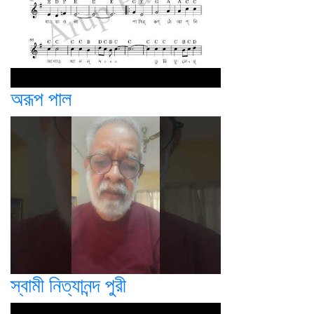
অরূপ পাল
স্বামী নিত্যানন্দ পুরী