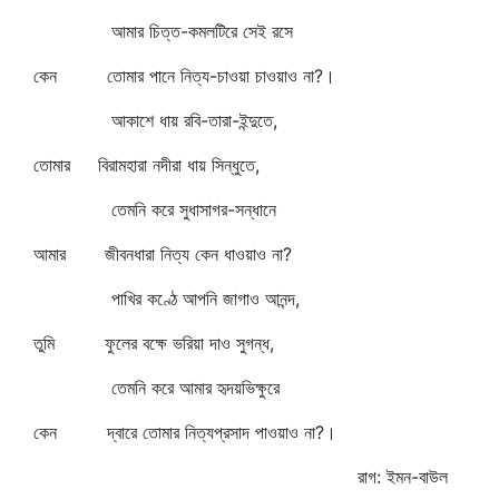
আমার চিত্ত-কমলটিরে সেই রসে
কেন তোমার পানে নিত্য-চাওয়া চাওয়াও না?।
আকাশে ধায় রবি-তারা-ইন্দুতে,
তোমার বিরামহারা নদীরা ধায় সিন্ধুতে,
তেমনি করে সুধাসাগর-সন্ধানে
আমার জীবনধারা নিত্য কেন ধাওয়াও না?
পাখির কণ্ঠে আপনি জাগাও আনন্দ,
তুমি ফুলের বক্ষে ভরিয়া দাও সুগন্ধ,
তেমনি করে আমার হৃদয়ভিক্ষুরে
কেন দ্বারে তোমার নিত্যপ্রসাদ পাওয়াও না?।
রাগ: ইমন-বাউল