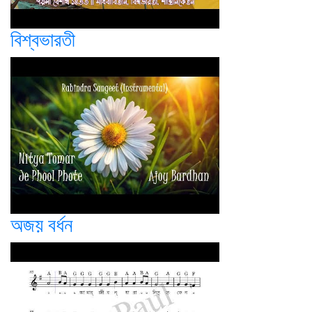
বিশ্বভারতী
অজয় বর্ধন