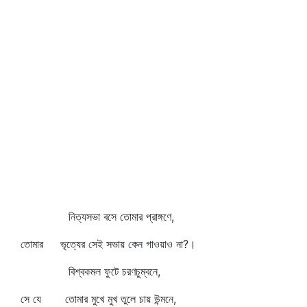
নিত্যসভা বসে তোমার প্রাঙ্গণে,
তোমার ভৃত্যের সেই সভায় কেন গাওয়াও না?।
বিশ্বকমল ফুটে চরণচুম্বনে,
সে যে তোমার মুখে মুখ তুলে চায় উন্মনে,