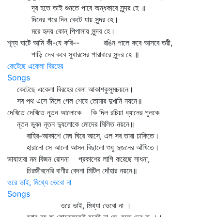
দূর হতে তাই শুনতে পাবে অন্ধকারে সুন্দর হে ॥
দিনের পরে দিন কেটে যায় সুন্দর হে।
মরে হৃদয় কোন্‌ পিপাসায় সুন্দর হে।
শূন্য ঘাটে আমি কী-যে করি-- রঙিন পালে কবে আসবে তরী,
পাড়ি দেব কবে সুধারসের পারাবারে সুন্দর হে ॥
কেটেছে একেলা বিরহের
Songs
কেটেছে একেলা বিরহের বেলা আকাশকুসুমচয়নে।
সব পথ এসে মিলে গেল শেষে তোমার দুখানি নয়নে॥
দেখিতে দেখিতে নূতন আলোকে কি দিল রচিয়া ধ্যানের পুলকে
নূতন ভুবন নূতন দ্যুলোকে মোদের মিলিত নয়নে॥
বাহির-আকাশে মেঘ ঘিরে আসে, এল সব তারা ঢাকিতে।
হারানো সে আলো আসন বিছালো শুধু দুজনের আঁখিতে।
ভাষাহারা মম বিজন রোদনা প্রকাশের লাগি করেছে সাধনা,
চিরজীবনেরি বাণীর বেদনা মিটিল দোঁহার নয়নে॥
ওরে ভাই, মিথ্যে ভেবো না
Songs
ওরে ভাই, মিথ্যা ভেবো না ।