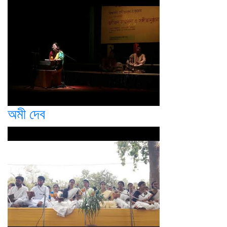
অমী দেব