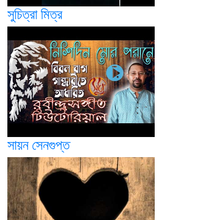
সুচিত্রা মিত্র
সায়ন সেনগুপ্ত