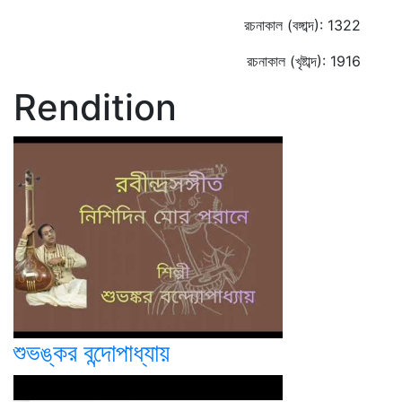
রচনাকাল (বঙ্গাব্দ): 1322
রচনাকাল (খৃষ্টাব্দ): 1916
Rendition
শুভঙ্কর বন্দোপাধ্যায়