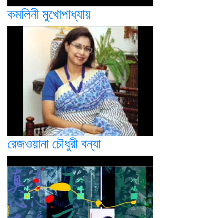
কমলিনী মুখোপাধ্যায়
রেজওয়ানা চৌধুরী বন্যা