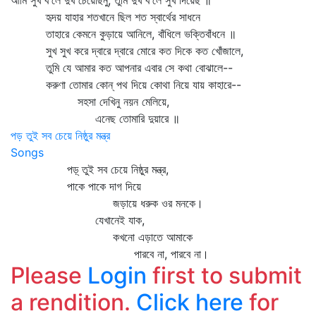
আমি সুখ ব'লে দুখ চেয়েছিনু, তুমি দুখ ব'লে সুখ দিয়েছ ॥
হৃদয় যাহার শতখানে ছিল শত স্বার্থের সাধনে
তাহারে কেমনে কুড়ায়ে আনিলে, বাঁধিলে ভক্তিবাঁধনে ॥
সুখ সুখ করে দ্বারে দ্বারে মোরে কত দিকে কত খোঁজালে,
তুমি যে আমার কত আপনার এবার সে কথা বোঝালে--
করুণা তোমার কোন্‌ পথ দিয়ে কোথা নিয়ে যায় কাহারে--
সহসা দেখিনু নয়ন মেলিয়ে,
এনেছ তোমারি দুয়ারে ॥
পড় তুই সব চেয়ে নিষ্ঠুর মন্ত্র
Songs
পড়্‌ তুই সব চেয়ে নিষ্ঠুর মন্ত্র,
পাকে পাকে দাগ দিয়ে
জড়ায়ে ধরুক ওর মনকে।
যেখানেই যাক,
কখনো এড়াতে আমাকে
পারবে না, পারবে না।
Please
Login
first to submit
a rendition.
Click here
for