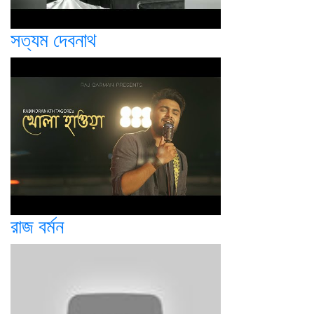
সত্যম দেবনাথ
রাজ বর্মন