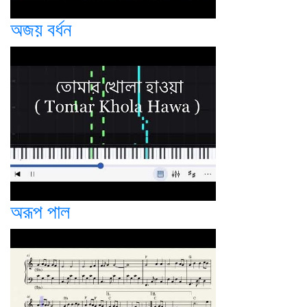
অজয় বর্ধন
অরূপ পাল