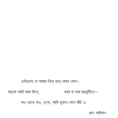
ঢেউগুলো যে আমায় নিয়ে করে কেবল খেলা।
ঝড়কে আমি করব মিতে, ডরব না তার ভ্রূকুটিতে--
দাও ছেড়ে দাও, ওগো, আমি তুফান পেলে বাঁচি ॥
রাগ: সারিগান