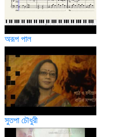
অরূপ পাল
সুতপা চৌধুরী