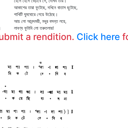
হেসে হেসে বেড়াবে সে, দেখিব তায়।
মৃ
আকাশের তারা ফুটেছে, দখিনে বাতাস ছুটেছে,
মৃ
পাখিটি ঘুমঘোরে গেয়ে উঠেছে।
যে
আয় লো আনন্দময়ী, মধুর বসন্ত লয়ে,
কা
॥
লাবণ্য ফুটাবি লো তরুতলায়!
submit a rendition.
Click here
f