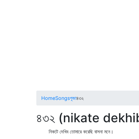
Home
Songs
পূজা
৪৩২
৪৩২ (nikate dekhi
নিকটে দেখিব তোমারে করেছি বাসনা মনে।