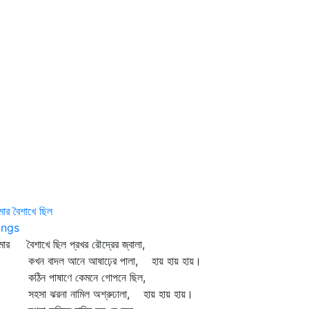
ার বৈশাখে ছিল
ngs
ার বৈশাখে ছিল প্রখর রৌদ্রের জ্বালা,
ন বাদল আনে আষাঢ়ের পালা, হায় হায় হায়।
িন পাষাণে কেমনে গোপনে ছিল,
সা ঝরনা নামিল অশ্রুঢালা, হায় হায় হায়।