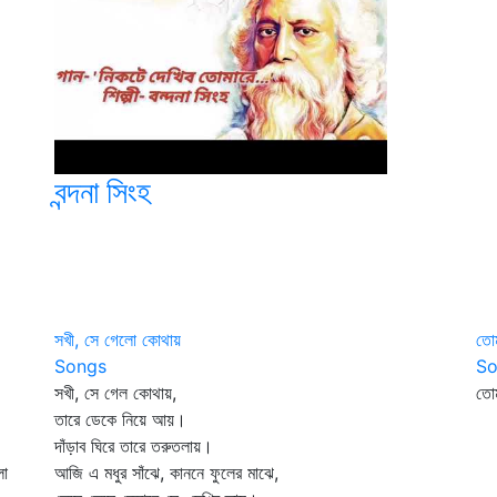
বন্দনা সিংহ
সখী, সে গেলো কোথায়
তোম
Songs
So
সখী, সে গেল কোথায়,
তোম
তারে ডেকে নিয়ে আয়।
কখ
দাঁড়াব ঘিরে তারে তরুতলায়।
কঠ
লা
আজি এ মধুর সাঁঝে, কাননে ফুলের মাঝে,
সহ