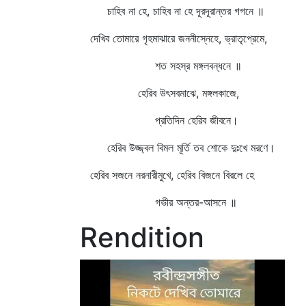
চাহিব না হে, চাহিব না হে দূরদূরান্তর গগনে ॥
দেখিব তোমারে গৃহমাঝারে জননীস্নেহে, ভ্রাতৃপ্রেমে,
শত সহস্র মঙ্গলবন্ধনে ॥
হেরিব উৎসবমাঝে, মঙ্গলকাজে,
প্রতিদিন হেরিব জীবনে।
হেরিব উজ্জ্বল বিমল মূর্তি তব শোকে দুঃখে মরণে।
হেরিব সজনে নরনারীমুখে, হেরিব বিজনে বিরলে হে
গভীর অন্তর-আসনে ॥
Rendition