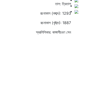
তাল: ত্রিতাল
রচনাকাল (বঙ্গাব্দ): 1293
রচনাকাল (খৃষ্টাব্দ): 1887
স্বরলিপিকার: কাঙ্গালীচরণ সেন