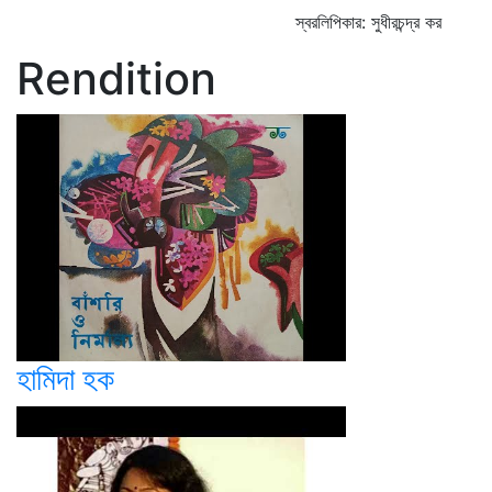
স্বরলিপিকার: সুধীরচন্দ্র কর
Rendition
হামিদা হক