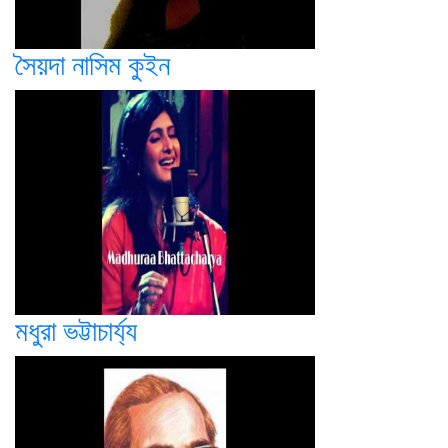
সৈয়দা নাসিম কুইন
মধুরা ভট্টাচার্য্য