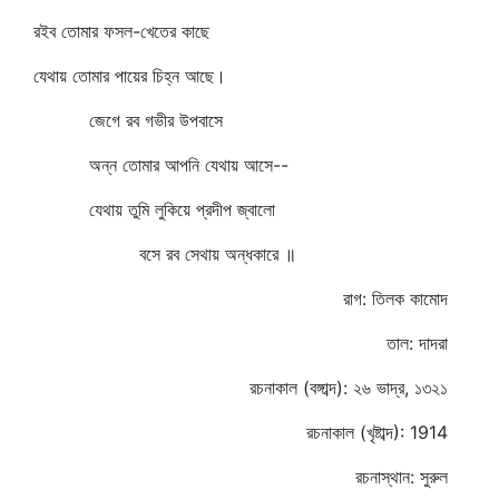
রইব তোমার ফসল-খেতের কাছে
যেথায় তোমার পায়ের চিহ্ন আছে।
জেগে রব গভীর উপবাসে
অন্ন তোমার আপনি যেথায় আসে--
যেথায় তুমি লুকিয়ে প্রদীপ জ্বালো
বসে রব সেথায় অন্ধকারে ॥
রাগ: তিলক কামোদ
তাল: দাদরা
রচনাকাল (বঙ্গাব্দ): ২৬ ভাদ্র, ১৩২১
রচনাকাল (খৃষ্টাব্দ): 1914
রচনাস্থান: সুরুল