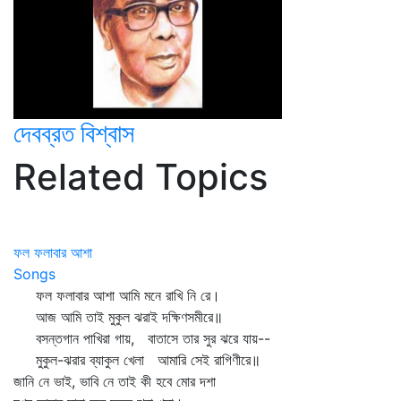
দেবব্রত বিশ্বাস
Related Topics
ফল ফলাবার আশা
Songs
ফল ফলাবার আশা আমি মনে রাখি নি রে।
আজ আমি তাই মুকুল ঝরাই দক্ষিণসমীরে॥
বসন্তগান পাখিরা গায়, বাতাসে তার সুর ঝরে যায়--
মুকুল-ঝরার ব্যাকুল খেলা আমারি সেই রাগিণীরে॥
জানি নে ভাই, ভাবি নে তাই কী হবে মোর দশা