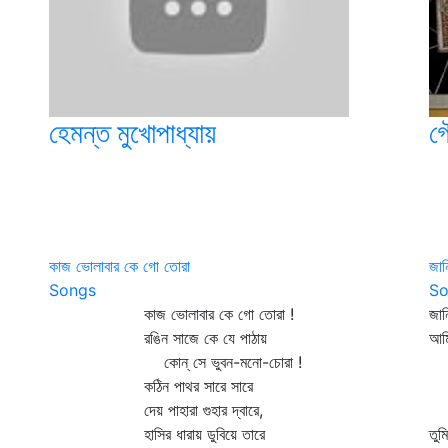
হেমন্ত মুখোপাধ্যায়
গ
কাজ ভোলাবার কে গো তোরা
জান
Songs
So
কাজ ভোলাবার কে গো তোরা !
জা
রঙিন সাজে কে যে পাঠায়
আম
কোন্‌ সে ভুবন-মনো-চোরা !
কী
কঠিন পাথর সারে সারে
তা
দেয় পাহারা গুহার দ্বারে,
পথ
হাসির ধারায় ডুবিয়ে তারে
তু