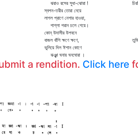
ঝরাও রসের সুধা-ঝোরা !
চি
স্বপন-তরীর তোরা নেয়ে
চক
লাগল প্রাণে নেশার হাওয়া,
বি
পাগ্‌লা পরান চলে গেয়ে।
কা
কোন্‌ উদাসীর উপবনে
আন
বাজল বাঁশি ক্ষণে ক্ষণে,
তু
ভুলিয়ে দিল ঈশান কোণে
ঝঞ্ঝা ঘনায় ঘনঘোরা ।
submit a rendition.
Click here
f