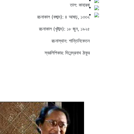
তাল: কাহারবা
রচনাকাল (বঙ্গাব্দ): ৪ আষাঢ়, ১৩৩২
রচনাকাল (খৃষ্টাব্দ): ১৮ জুন, ১৯২৫
রচনাস্থান: শান্তিনিকেতন
স্বরলিপিকার: দিনেন্দ্রনাথ ঠাকুর