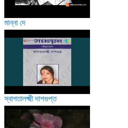
মান্না দে
স্বাগতালক্ষ্মী দাশগুপ্ত