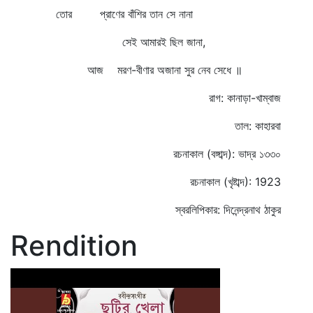
তোর প্রাণের বাঁশির তান সে নানা
সেই আমারই ছিল জানা,
আজ মরণ-বীণার অজানা সুর নেব সেধে ॥
রাগ: কানাড়া-খাম্বাজ
তাল: কাহারবা
রচনাকাল (বঙ্গাব্দ): ভাদ্র ১৩৩০
রচনাকাল (খৃষ্টাব্দ): 1923
স্বরলিপিকার: দিনেন্দ্রনাথ ঠাকুর
Rendition