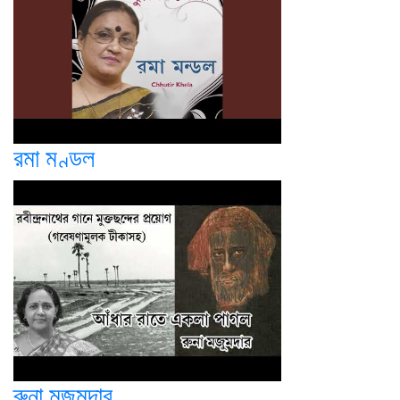
রমা মণ্ডল
রুনা মজুমদার