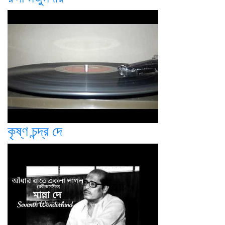
কৃষ্ণ চন্দ্র দে