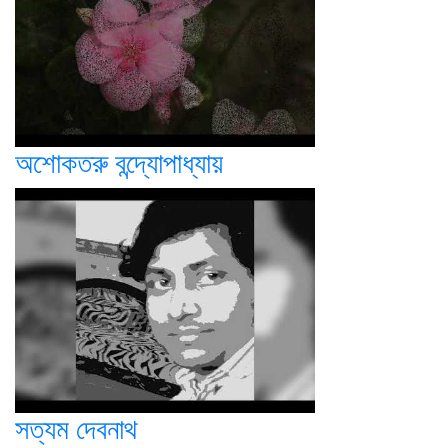
অশোকতরু বন্দ্যোপাধ্যায়
সত্যম দেবনাথ