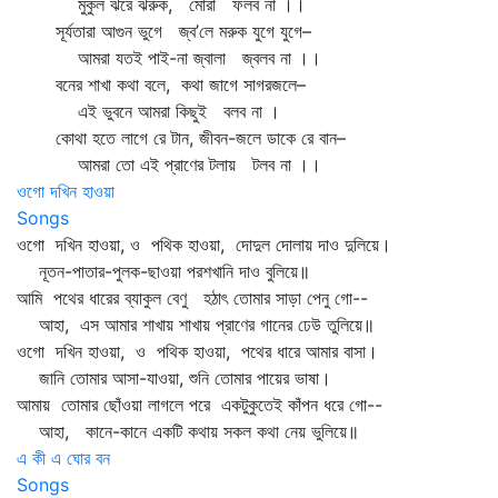
মুকুল ঝরে ঝরুক, মোরা ফলব না ।।
সূর্যতারা আগুন ভুগে জ্ব’লে মরুক যুগে যুগে–
আমরা যতই পাই-না জ্বালা জ্বলব না ।।
বনের শাখা কথা বলে, কথা জাগে সাগরজলে–
এই ভুবনে আমরা কিছুই বলব না ।
কোথা হতে লাগে রে টান, জীবন-জলে ডাকে রে বান–
আমরা তো এই প্রাণের টলায় টলব না ।।
ওগো দখিন হাওয়া
Songs
ওগো দখিন হাওয়া, ও পথিক হাওয়া, দোদুল দোলায় দাও দুলিয়ে।
নূতন-পাতার-পুলক-ছাওয়া পরশখানি দাও বুলিয়ে॥
আমি পথের ধারের ব্যাকুল বেণু হঠাৎ তোমার সাড়া পেনু গো--
আহা, এস আমার শাখায় শাখায় প্রাণের গানের ঢেউ তুলিয়ে॥
ওগো দখিন হাওয়া, ও পথিক হাওয়া, পথের ধারে আমার বাসা।
জানি তোমার আসা-যাওয়া, শুনি তোমার পায়ের ভাষা।
আমায় তোমার ছোঁওয়া লাগলে পরে একটুকুতেই কাঁপন ধরে গো--
আহা, কানে-কানে একটি কথায় সকল কথা নেয় ভুলিয়ে॥
এ কী এ ঘোর বন
Songs