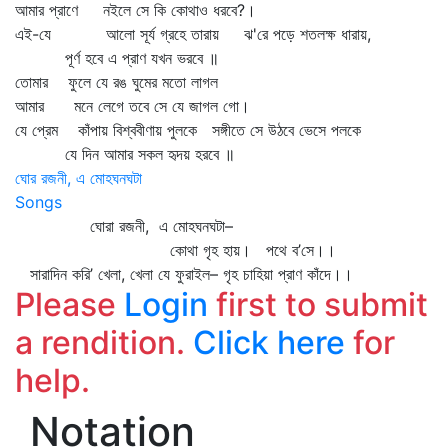
আমার প্রাণে নইলে সে কি কোথাও ধরবে?।
এই-যে আলো সূর্য গ্রহে তারায় ঝ'রে পড়ে শতলক্ষ ধারায়,
পূর্ণ হবে এ প্রাণ যখন ভরবে ॥
তোমার ফুলে যে রঙ ঘুমের মতো লাগল
আমার মনে লেগে তবে সে যে জাগল গো।
যে প্রেম কাঁপায় বিশ্ববীণায় পুলকে সঙ্গীতে সে উঠবে ভেসে পলকে
যে দিন আমার সকল হৃদয় হরবে ॥
ঘোর রজনী, এ মোহঘনঘটা
Songs
ঘোরা রজনী, এ মোহঘনঘটা–
কোথা গৃহ হায়। পথে ব’সে।।
সারাদিন করি’ খেলা, খেলা যে ফুরাইল– গৃহ চাহিয়া প্রাণ কাঁদে।।
Please
Login
first to submit
a rendition.
Click here
for
help.
Notation