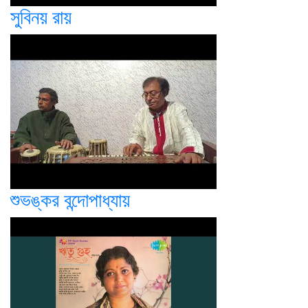
সুবিনয় রায়
শুভঙ্কর বন্দোপাধ্যায়