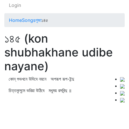
Login
Home
Songs
পূজা
১৪৫
১৪৫ (kon
shubhakhane udibe
nayane)
কোন্‌ শুভখনে উদিবে নয়নে অপরূপ রূপ-ইন্দু
চিত্তকুসুমে ভরিয়া উঠিবে মধুময় রসবিন্দু ॥