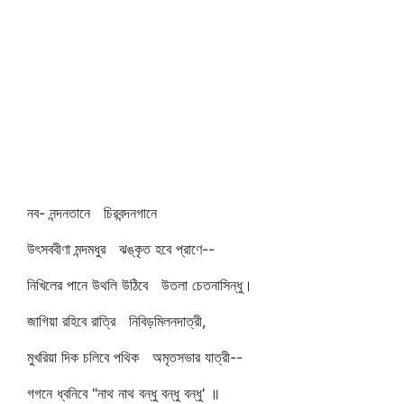
নব- নন্দনতানে চিরবন্দনগানে
উৎসববীণা মন্দমধুর ঝঙ্কৃত হবে প্রাণে--
নিখিলের পানে উথলি উঠিবে উতলা চেতনাসিন্ধু।
জাগিয়া রহিবে রাত্রি নিবিড়মিলনদাত্রী,
মুখরিয়া দিক চলিবে পথিক অমৃতসভার যাত্রী--
গগনে ধ্বনিবে "নাথ নাথ বন্ধু বন্ধু বন্ধু' ॥