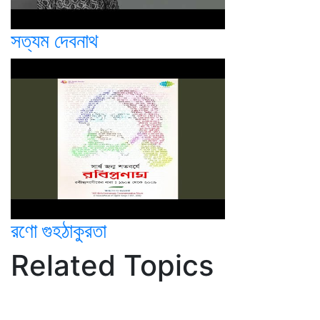
সত্যম দেবনাথ
রণো গুহঠাকুরতা
Related Topics