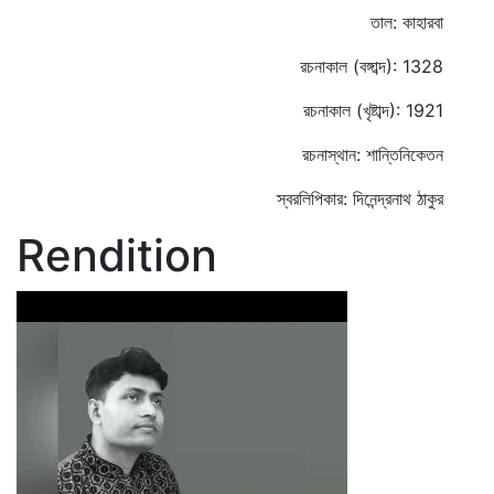
তাল: কাহারবা
রচনাকাল (বঙ্গাব্দ): 1328
রচনাকাল (খৃষ্টাব্দ): 1921
রচনাস্থান: শান্তিনিকেতন
স্বরলিপিকার: দিনেন্দ্রনাথ ঠাকুর
Rendition