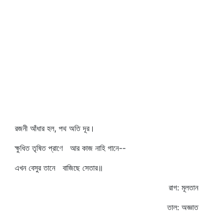
রজনী আঁধার হল, পথ অতি দূর।
ক্ষুধিত তৃষিত প্রাণে আর কাজ নাহি গানে--
এখন বেসুর তানে বাজিছে সেতার॥
রাগ: মূলতান
তাল: অজ্ঞাত