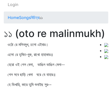
Login
Home
Songs
বিচিত্র
১১
১১ (oto re malinmukh)
ওঠো রে মলিনমুখ, চলো এইবার।
এসো রে তৃষিত-বুক, রাখো হাহাকার॥
হেরো ওই গেল বেলা, ভাঙিল ভাঙিল মেলা--
গেল সবে ছাড়ি খেলা ঘরে যে যাহার॥
হে ভিখারি, কারে তুমি শুনাইছ সুর--