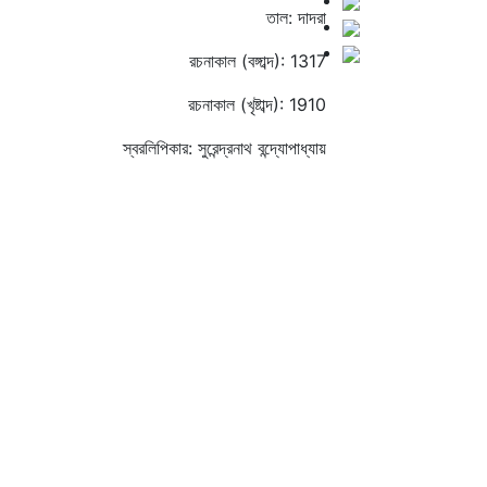
তাল: দাদরা
রচনাকাল (বঙ্গাব্দ): 1317
রচনাকাল (খৃষ্টাব্দ): 1910
স্বরলিপিকার: সুরেন্দ্রনাথ বন্দ্যোপাধ্যায়