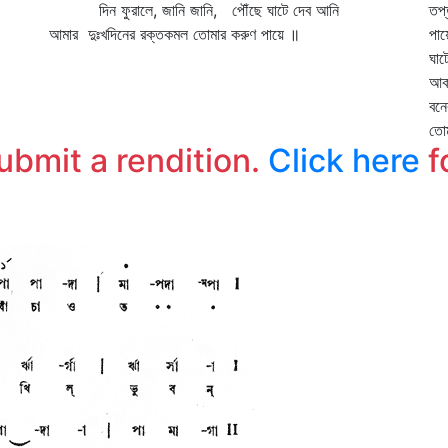
দিন ফুরালে, জানি জানি, পৌঁছে ঘাটে দেব আনি
তপ্
আমার দুঃখদিনের রক্তকমল তোমার করুণ পায়ে ॥
পায়
ঘাট
আকা
বনে
তোম
submit a rendition.
Click here
f