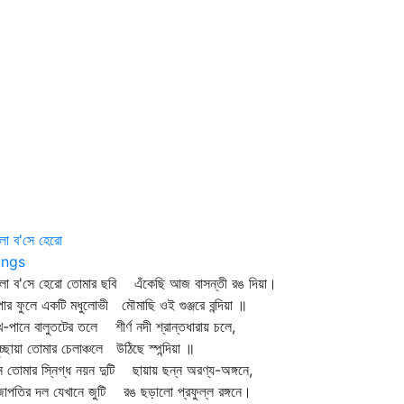
া ব'সে হেরো
ngs
লা ব'সে হেরো তোমার ছবি এঁকেছি আজ বাসন্তী রঙ দিয়া।
পার ফুলে একটি মধুলোভী মৌমাছি ওই গুঞ্জরে বন্দিয়া ॥
খ-পানে বালুতটের তলে শীর্ণ নদী শ্রান্তধারায় চলে,
ুচ্ছায়া তোমার চেলাঞ্চলে উঠিছে স্পন্দিয়া ॥
ন তোমার স্নিগ্ধ নয়ন দুটি ছায়ায় ছন্ন অরণ্য-অঙ্গনে,
জাপতির দল যেখানে জুটি রঙ ছড়ালো প্রফুল্ল রঙ্গনে।