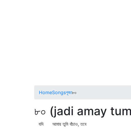
Home
Songs
পূজা
৮০
৮০ (jadi amay tu
যদি আমায় তুমি বাঁচাও, তবে