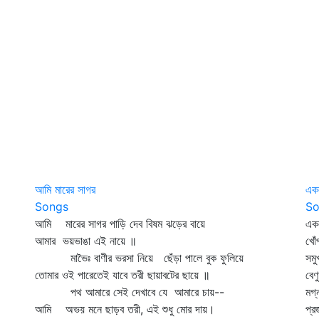
আমি মারের সাগর
একল
Songs
So
আমি মারের সাগর পাড়ি দেব বিষম ঝড়ের বায়ে
এক
আমার ভয়ভাঙা এই নায়ে ॥
খোঁ
মাভৈঃ বাণীর ভরসা নিয়ে ছেঁড়া পালে বুক ফুলিয়ে
সমু
তোমার ওই পারেতেই যাবে তরী ছায়াবটের ছায়ে ॥
বেণ
পথ আমারে সেই দেখাবে যে আমারে চায়--
মগ্
আমি অভয় মনে ছাড়ব তরী, এই শুধু মোর দায়।
প্র