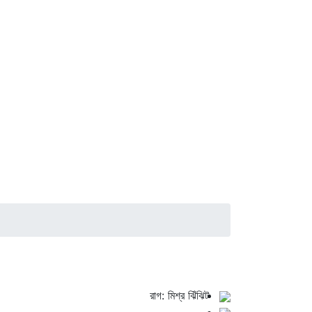
রাগ: মিশ্র ঝিঁঝিট