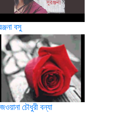
রঞ্জনা বসু
জওয়ানা চৌধুরী বন্যা