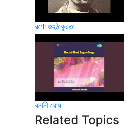
রণো গুহঠাকুরতা
বনানী ঘোষ
Related Topics