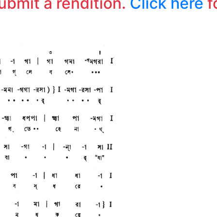
submit a rendition.
Click here
f