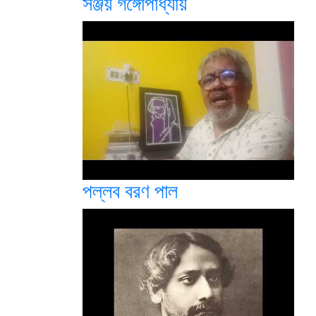
সঞ্জয় গঙ্গোপাধ্যায়
পল্লব বরণ পাল