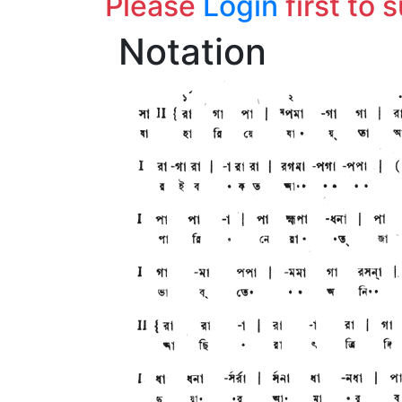
Please
Login
first to 
Notation