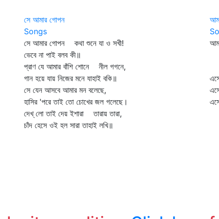
সে আমার গোপন
আমর
Songs
So
সে আমার গোপন কথা শুনে যা ও সখী!
আমর
ভেবে না পাই বলব কী॥
নব
প্রাণ যে আমার বাঁশি শোনে নীল গগনে,
এস
গান হয়ে যায় নিজের মনে যাহাই বকি॥
এস
সে যেন আসবে আমার মন বলেছে,
এস
হাসির 'পরে তাই তো চোখের জল গলেছে।
এস
দেখ্‌ লো তাই দেয় ইশারা তারায় তারা,
ঝর
চাঁদ হেসে ওই হল সারা তাহাই লখি॥
আস
ফি
গু
মৃ
হা
রহ
পল
সো