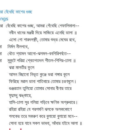
া বেঁধেছি কাশের গুচ্ছ
ngs
া বেঁধেছি কাশের গুচ্ছ, আমরা গেঁথেছি শেফালিমালা--
ীন ধানের মঞ্জরী দিয়ে সাজিয়ে এনেছি ডালা ॥
ো গো শারদলক্ষ্ণী, তোমার শুভ্র মেঘের রথে,
ো নির্মল নীলপথে,
ো ধৌত শ্যামল আলো-ঝলমল-বনগিরিপর্বতে--
ো মুকুটে পরিয়া শ্বেতশতদল শীতল-শিশির-ঢালা ॥
া মালতীর ফুলে
ন বিছানো নিভৃত কুঞ্জে ভরা গঙ্গার কূলে
রিছে মরাল ডানা পাতিবারে তোমার চরণমূলে।
ঞ্জরতান তুলিয়ো তোমার সোনার বীণার তারে
দুমধু ঝঙ্কারে,
সি-ঢালা সুর গলিয়া পড়িবে ক্ষণিক অশ্রুধারে।
িয়া রহিয়া যে পরশমণি ঝলকে অলককোণে
কের তরে সকরুণ করে বুলায়ো বুলায়ো মনে--
না হয়ে যাবে সকল ভাবনা, আঁধার হইবে আলা ॥