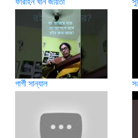
ফারহিন খান জয়িতা
সু
গার্গী সান্যাল
সঞ