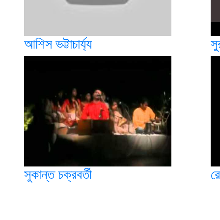
আশিস ভট্টাচার্য্য
সু
সুকান্ত চক্রবর্তী
রে