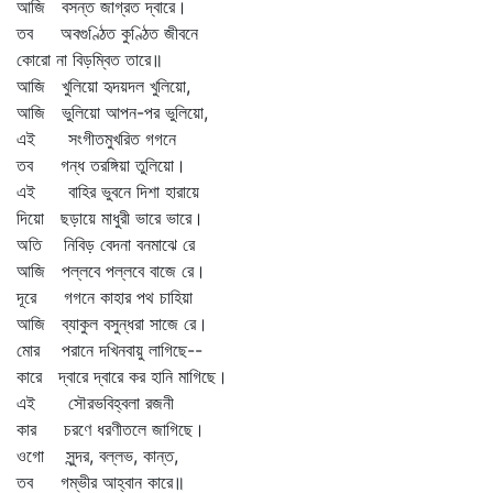
আজি বসন্ত জাগ্রত দ্বারে।
তব অবগুণ্ঠিত কুণ্ঠিত জীবনে
কোরো না বিড়ম্বিত তারে॥
আজি খুলিয়ো হৃদয়দল খুলিয়ো,
আজি ভুলিয়ো আপন-পর ভুলিয়ো,
এই সংগীতমুখরিত গগনে
তব গন্ধ তরঙ্গিয়া তুলিয়ো।
এই বাহির ভুবনে দিশা হারায়ে
দিয়ো ছড়ায়ে মাধুরী ভারে ভারে।
অতি নিবিড় বেদনা বনমাঝে রে
আজি পল্লবে পল্লবে বাজে রে।
দূরে গগনে কাহার পথ চাহিয়া
আজি ব্যাকুল বসুন্ধরা সাজে রে।
মোর পরানে দখিনবায়ু লাগিছে--
কারে দ্বারে দ্বারে কর হানি মাগিছে।
এই সৌরভবিহ্বলা রজনী
কার চরণে ধরণীতলে জাগিছে।
ওগো সুন্দর, বল্লভ, কান্ত,
তব গম্ভীর আহ্বান কারে॥