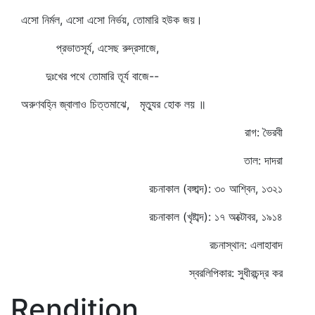
এসো নির্মল, এসো এসো নির্ভয়, তোমারি হউক জয়।
প্রভাতসূর্য, এসেছ রুদ্রসাজে,
দুঃখের পথে তোমারি তূর্য বাজে--
অরুণবহ্নি জ্বালাও চিত্তমাঝে, মৃত্যুর হোক লয় ॥
রাগ: ভৈরবী
তাল: দাদরা
রচনাকাল (বঙ্গাব্দ): ৩০ আশ্বিন, ১৩২১
রচনাকাল (খৃষ্টাব্দ): ১৭ অক্টোবর, ১৯১৪
রচনাস্থান: এলাহাবাদ
স্বরলিপিকার: সুধীরচন্দ্র কর
Rendition