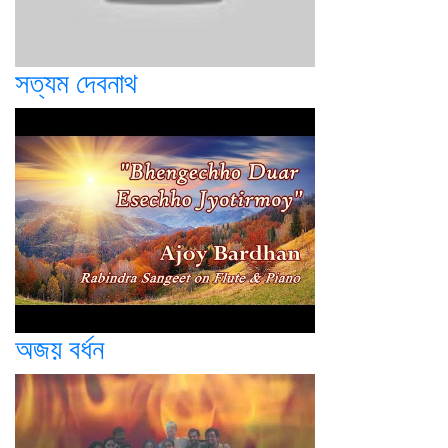
সত্যম দেবনাথ
অজয় বর্ধন