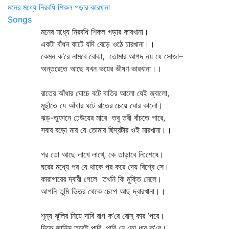
মনের মধ্যে নিরবধি শিকল গড়ার কারখানা
Songs
মনের মধ্যে নিরবধি শিকল গড়ার কারখানা।
একটা বাঁধন কাটে যদি বেড়ে ওঠে চারখানা।।
কেমন ক’রে নামবে বোঝা, তোমার আপদ নয় যে সোজা–
অন্তরেতে আছে যখন ভয়ের ভীষণ ভারখানা।।
রাতের আঁধার ঘোচে বটে বাতির আলো যেই জ্বালো,
মূর্ছাতে যে আঁধার ঘটে রাতের চেয়ে ঘোর কালো।
ঝড়-তুফানে ঢেউয়ের মারে তবু তরী বাঁচতে পারে,
সবার বড়ো মার যে তোমার ছিদ্রটার ওই মারখানা।।
পর তো আছে লাখে লাখে, কে তাড়াবে নি:শেষে।
ঘরের মধ্যে পর যে থাকে পর করে দেয় বিশ্বে সে।
কারাগারের দ্বারী গেলে তখনি কি মুক্তি মেলে।
আপনি তুমি ভিতর থেকে চেপে আছ দ্বারখানা।।
শূন্য ঝুলির নিয়ে দাবি রাগ ক’রে রোস্‌ কার ’পরে।
দিতে জানিস তবেই পাবি, পাবি নে তো ধার ক’রে।