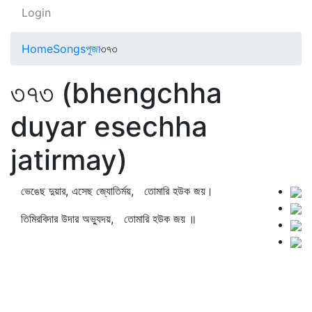
Login
Home
Songs
পূজা
৩৭৩
৩৭৩ (bhengchha
duyar esechha
jatirmay)
ভেঙেছ দুয়ার, এসেছ জ্যোতির্ময়, তোমারি হউক জয়।
তিমিরবিদার উদার অভ্যুদয়, তোমারি হউক জয় ॥