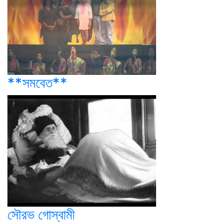
**সমবেত**
সৌরভ গোস্বামী