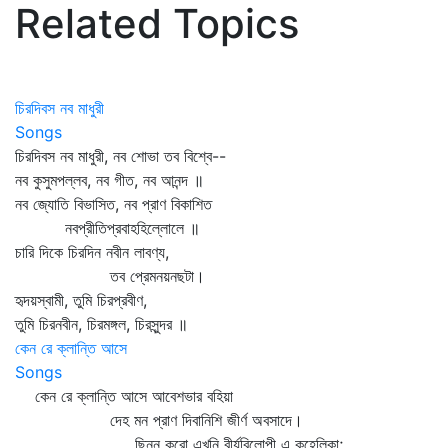
Related Topics
চিরদিবস নব মাধুরী
Songs
চিরদিবস নব মাধুরী, নব শোভা তব বিশ্বে--
নব কুসুমপল্লব, নব গীত, নব আনন্দ ॥
নব জ্যোতি বিভাসিত, নব প্রাণ বিকাশিত
নবপ্রীতিপ্রবাহহিল্লোলে ॥
চারি দিকে চিরদিন নবীন লাবণ্য,
তব প্রেমনয়নছটা।
হৃদয়স্বামী, তুমি চিরপ্রবীণ,
তুমি চিরনবীন, চিরমঙ্গল, চিরসুন্দর ॥
কেন রে ক্লান্তি আসে
Songs
কেন রে ক্লান্তি আসে আবেশভার বহিয়া
দেহ মন প্রাণ দিবানিশি জীর্ণ অবসাদে।
ছিন্ন করো এখনি বীর্যবিলোপী এ কুহেলিকা;