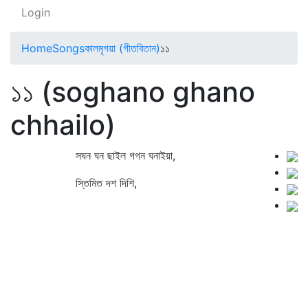
Login
Home
Songs
কালমৃগয়া (গীতবিতান)
১১
১১ (soghano ghano
chhailo)
সঘন ঘন ছাইল গগন ঘনাইয়া,
স্তিমিত দশ দিশি,