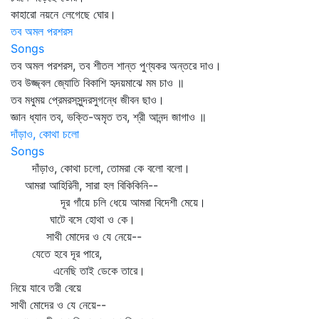
কাহারো নয়নে লেগেছে ঘোর।
তব অমল পরশরস
Songs
তব অমল পরশরস, তব শীতল শান্ত পুণ্যকর অন্তরে দাও।
তব উজ্জ্বল জ্যোতি বিকাশি হৃদয়মাঝে মম চাও ॥
তব মধুময় প্রেমরসসুন্দরসুগন্ধে জীবন ছাও।
জ্ঞান ধ্যান তব, ভক্তি-অমৃত তব, শ্রী আনন্দ জাগাও ॥
দাঁড়াও, কোথা চলো
Songs
দাঁড়াও, কোথা চলো, তোমরা কে বলো বলো।
আমরা আহিরিনী, সারা হল বিকিকিনি--
দূর গাঁয়ে চলি ধেয়ে আমরা বিদেশী মেয়ে।
ঘাটে বসে হোথা ও কে।
সাথী মোদের ও যে নেয়ে--
যেতে হবে দূর পারে,
এনেছি তাই ডেকে তারে।
নিয়ে যাবে তরী বেয়ে
সাথী মোদের ও যে নেয়ে--