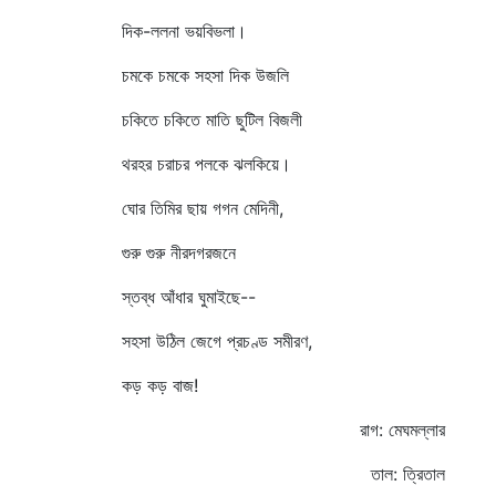
দিক-ললনা ভয়বিভলা।
চমকে চমকে সহসা দিক উজলি
চকিতে চকিতে মাতি ছুটিল বিজলী
থরহর চরাচর পলকে ঝলকিয়ে।
ঘোর তিমির ছায় গগন মেদিনী,
গুরু গুরু নীরদগরজনে
স্তব্ধ আঁধার ঘুমাইছে--
সহসা উঠিল জেগে প্রচণ্ড সমীরণ,
কড় কড় বাজ!
রাগ: মেঘমল্লার
তাল: ত্রিতাল