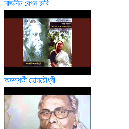
নাজনীন বেগম রুবি
অরুন্ধতী হোমচৌধুরী