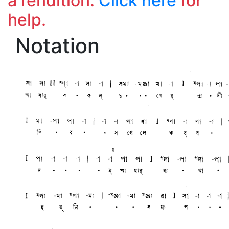
a rendition.
Click here
for
help.
Notation