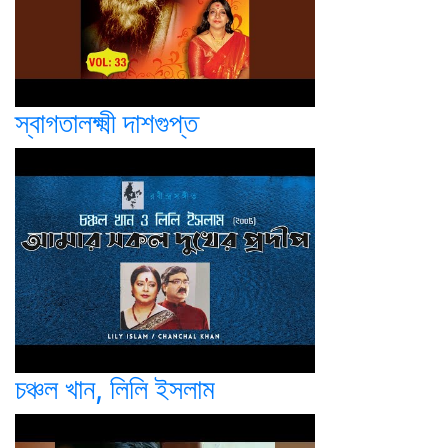
স্বাগতালক্ষ্মী দাশগুপ্ত
চঞ্চল খান, লিলি ইসলাম