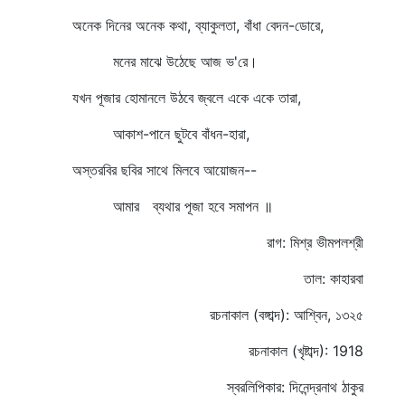
অনেক দিনের অনেক কথা, ব্যাকুলতা, বাঁধা বেদন-ডোরে,
মনের মাঝে উঠেছে আজ ভ'রে।
যখন পূজার হোমানলে উঠবে জ্বলে একে একে তারা,
আকাশ-পানে ছুটবে বাঁধন-হারা,
অস্তরবির ছবির সাথে মিলবে আয়োজন--
আমার ব্যথার পূজা হবে সমাপন ॥
রাগ: মিশ্র ভীমপলশ্রী
তাল: কাহারবা
রচনাকাল (বঙ্গাব্দ): আশ্বিন, ১৩২৫
রচনাকাল (খৃষ্টাব্দ): 1918
স্বরলিপিকার: দিনেন্দ্রনাথ ঠাকুর