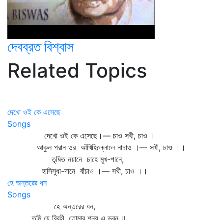
দেবব্রত বিশ্বাস
Related Topics
দেখো ওই কে এসেছে
Songs
দেখো ওই কে এসেছে।— চাও সখী, চাও ।
আকুল পরান ওর আঁখিহিল্লোলে নাচাও ।— সখী, চাও ।।
তৃষিত নয়ানে চাহে মুখ-পানে,
হাসিসুধা-দানে বাঁচাও ।— সখী, চাও ।।
হে অন্তরের ধন
Songs
হে অন্তরের ধন,
তুমি যে বিরহী, তোমার শূন্য এ ভবন ॥