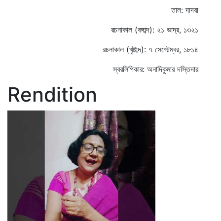
তাল: দাদরা
রচনাকাল (বঙ্গাব্দ): ২১ ভাদ্র, ১৩২১
রচনাকাল (খৃষ্টাব্দ): ৭ সেপ্টেম্বর, ১৮১৪
স্বরলিপিকার: অনাদিকুমার দস্তিদার
Rendition