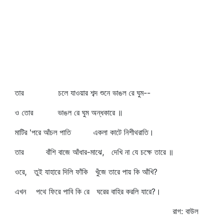
তার চলে যাওয়ার শব্দ শুনে ভাঙল রে ঘুম--
ও তোর ভাঙল রে ঘুম অন্ধকারে ॥
মাটির 'পরে আঁচল পাতি একলা কাটে নিশীথরাতি।
তার বাঁশি বাজে আঁধার-মাঝে, দেখি না যে চক্ষে তারে ॥
ওরে, তুই যাহারে দিলি ফাঁকি খুঁজে তারে পায় কি আঁখি?
এখন পথে ফিরে পাবি কি রে ঘরের বাহির করলি যারে?।
রাগ: বাউল