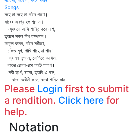
সহে না, সহে না, কাঁদে পরান
Songs
সহে না সহে না কাঁদে পরাণ।
সাধের অরণ্য হল শ্মশান।
দস্যুদলে আসি শান্তি করে নাশ,
ত্রাসে সকল দিশ কম্পমান।
আকুল কানন, কাঁদে সমীরণ,
চকিত মৃগ, পাখি গাহে না গান।
শ্যামল তৃণদল, শোণিতে ভাসিল,
কাতর রোদন-রবে ফাটে পাষাণ।
দেবী দুর্গে, চাহো, ত্রাহি এ বনে,
রাখো অধীনী জনে, করো শান্তি দান।
Please
Login
first to submit
a rendition.
Click here
for
help.
Notation