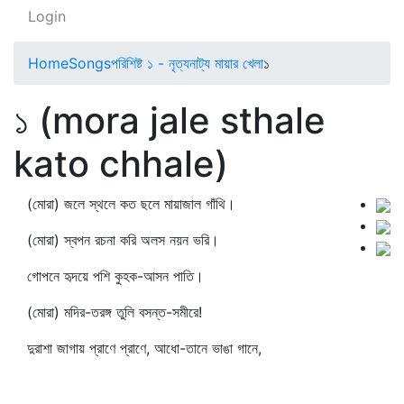
Login
Home
Songs
পরিশিষ্ট ১ - নৃত্যনাট্য মায়ার খেলা
১
১ (mora jale sthale
kato chhale)
(মোরা) জলে স্থলে কত ছলে মায়াজাল গাঁথি।
(মোরা) স্বপন রচনা করি অলস নয়ন ভরি।
গোপনে হৃদয়ে পশি কুহক-আসন পাতি।
(মোরা) মদির-তরঙ্গ তুলি বসন্ত-সমীরে!
দুরাশা জাগায় প্রাণে প্রাণে, আধো-তানে ভাঙা গানে,