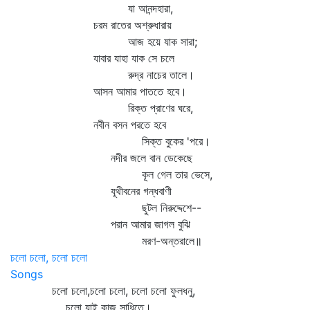
যা আনন্দহারা,
চরম রাতের অশ্রুধারায়
আজ হয়ে যাক সারা;
যাবার যাহা যাক সে চলে
রুদ্র নাচের তালে।
আসন আমার পাততে হবে।
রিক্ত প্রাণের ঘরে,
নবীন বসন পরতে হবে
সিক্ত বুকের 'পরে।
নদীর জলে বান ডেকেছে
কূল গেল তার ভেসে,
যূথীবনের গন্ধবাণী
ছুটল নিরুদ্দেশে--
পরান আমার জাগল বুঝি
মরণ-অন্তরালে॥
চলো চলো, চলো চলো
Songs
চলো চলো,চলো চলো, চলো চলো ফুলধনু,
চলো যাই কাজ সাধিতে।