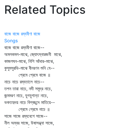
Related Topics
বাজে বাজে রম্যবীণা বাজে
Songs
বাজে বাজে রম্যবীণা বাজে--
অমলকমল-মাঝে, জ্যোৎস্নারজনী মাঝে,
কাজলঘন-মাঝে, নিশি আঁধার-মাঝে,
কুসুমসুরভি-মাঝে বীনরণন শুনি যে--
প্রেমে প্রেমে বাজে ॥
নাচে নাচে রম্যতালে নাচে--
তপন তারা নাচে, নদী সমুদ্র নাচে,
জন্মমরণ নাচে, যুগযুগান্ত নাচে,
ভকতহৃদয় নাচে বিশ্বছন্দে মাতিয়ে--
প্রেমে প্রেমে নাচে ॥
সাজে সাজে রম্যবেশে সাজে--
নীল অম্বর সাজে, উষাসন্ধ্যা সাজে,