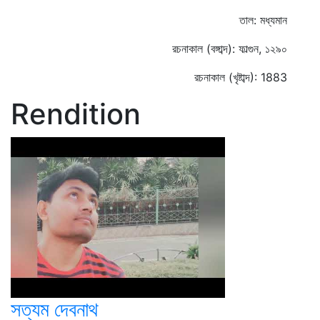
তাল: মধ্যমান
রচনাকাল (বঙ্গাব্দ): ফাল্গুন, ১২৯০
রচনাকাল (খৃষ্টাব্দ): 1883
Rendition
সত্যম দেবনাথ