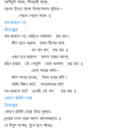
ধরণীধূলি সাজে, দীনদুঃখী সাজে,
প্রণত চিত্ত সাজে বিশ্বশোভায় লুটায়ে--
প্রেমে প্রেমে সাজে ॥
হার মানালে গো,
Songs
হার মানালে গো, ভাঙিলে অভিমান হায় হায়।
ক্ষীণ হাতে জ্বালা ম্লান দীপের থালা
হল খান্‌ খান্‌ হায় হায় ॥
এবার তবে জ্বালো আপন তারার আলো,
রঙিন ছায়ার এই গোধূলি হোক অবসান হায় হায় ॥
এসো পারের সাথি--
বইল পথের হাওয়া, নিবল ঘরের বাতি।
আজি বিজন ঘাটে, অন্ধকারের ঘাটে
সব-হারানো নাটে এনেছি এই গান হায় হায় ॥
কেমনে রাখিবি তোরা
Songs
কেমনে রাখিবি তোরা তাঁরে লুকায়ে
চন্দ্রমা তপন তারা আপন আলোকছায়ে ॥
হে বিপুল সংসার, সুখে দুখে আঁধার,