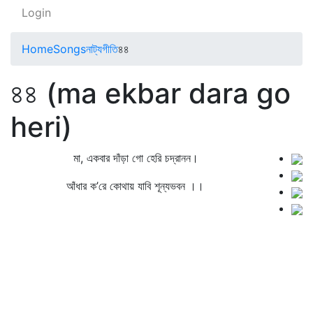
Login
Home
Songs
নাট্যগীতি
৪৪
৪৪ (ma ekbar dara go
heri)
মা, একবার দাঁড়া গো হেরি চদ্রানন।
আঁধার ক’রে কোথায় যাবি শূন্যভবন ।।