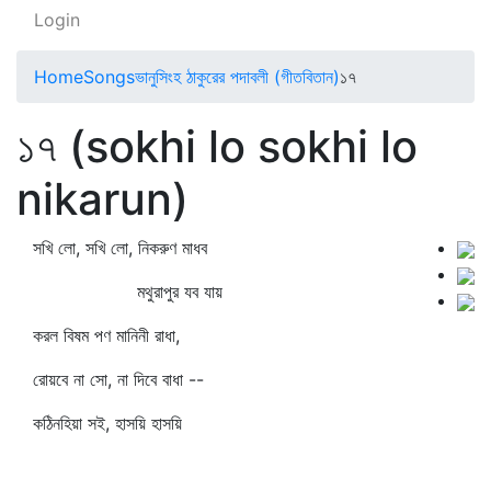
Login
Home
Songs
ভানুসিংহ ঠাকুরের পদাবলী (গীতবিতান)
১৭
১৭ (sokhi lo sokhi lo
nikarun)
সখি লো, সখি লো, নিকরুণ মাধব
মথুরাপুর যব যায়
করল বিষম পণ মানিনী রাধা,
রোয়বে না সো, না দিবে বাধা --
কঠিনহিয়া সই, হাসয়ি হাসয়ি