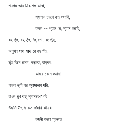
গদগদ ভাষ নিকাশল আধা,
শ্যামক চরণে বাহু পসারি,
কহল -- শ্যাম রে, শ্যাম হমারি,
রহ তুঁহু, রহ তুঁহু, বঁধু গো, রহ তুঁহু,
অনুখন সাথ সাথ রে রহ পঁহু,
তুঁহু বিনে মাধব, বল্লভ, বান্ধব,
আছয় কোন হমার!
পড়ল ভূমি'পর শ্যামচরণ ধরি,
রাখল মুখ তছু শ্যামচরণ'পরি
উছসি উছসি কত কাঁদয়ি কাঁদয়ি
রজনী করল প্রভাত।