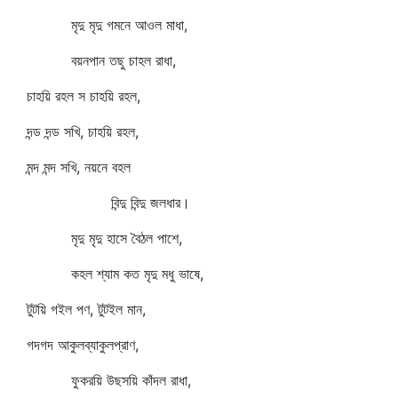
মৃদু মৃদু গমনে আওল মাধা,
বয়নপান তছু চাহল রাধা,
চাহয়ি রহল স চাহয়ি রহল,
দন্ড দন্ড সখি, চাহয়ি রহল,
মন্দ মন্দ সখি, নয়নে বহল
বিন্দু বিন্দু জলধার।
মৃদু মৃদু হাসে বৈঠল পাশে,
কহল শ্যাম কত মৃদু মধু ভাষে,
টুটয়ি গইল পণ, টুটইল মান,
গদগদ আকুলব্যাকুলপ্রাণ,
ফুকরয়ি উছসয়ি কাঁদল রাধা,