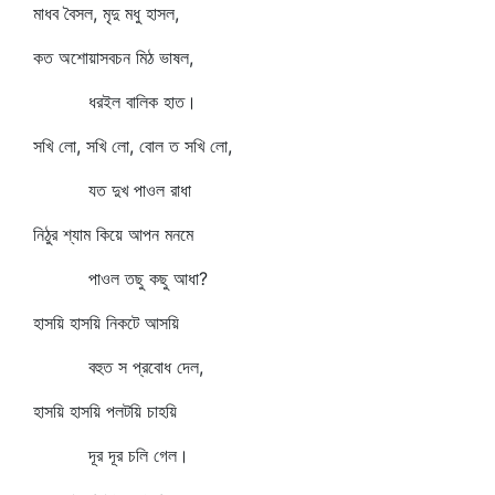
মাধব বৈসল, মৃদু মধু হাসল,
কত অশোয়াসবচন মিঠ ভাষল,
ধরইল বালিক হাত।
সখি লো, সখি লো, বোল ত সখি লো,
যত দুখ পাওল রাধা
নিঠুর শ্যাম কিয়ে আপন মনমে
পাওল তছু কছু আধা?
হাসয়ি হাসয়ি নিকটে আসয়ি
বহুত স প্রবোধ দেল,
হাসয়ি হাসয়ি পলটয়ি চাহয়ি
দূর দূর চলি গেল।