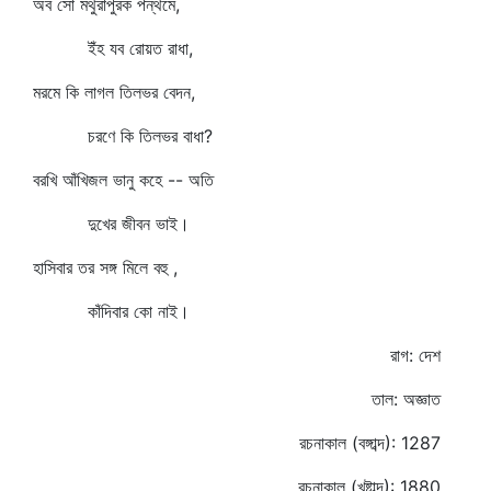
অব সো মথুরাপুরক পন্থমে,
ইঁহ যব রোয়ত রাধা,
মরমে কি লাগল তিলভর বেদন,
চরণে কি তিলভর বাধা?
বরখি আঁখিজল ভানু কহে -- অতি
দুখের জীবন ভাই।
হাসিবার তর সঙ্গ মিলে বহু ,
কাঁদিবার কো নাই।
রাগ: দেশ
তাল: অজ্ঞাত
রচনাকাল (বঙ্গাব্দ): 1287
রচনাকাল (খৃষ্টাব্দ): 1880