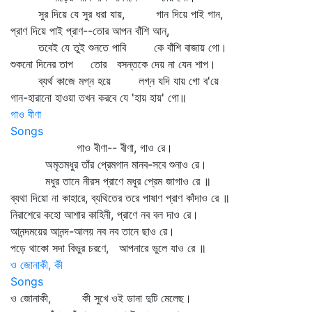
সুর দিয়ে যে সুর ধরা যায়, গান দিয়ে পাই গান,
প্রাণ দিয়ে পাই প্রাণ--তোর আপন বাঁশি আন্‌,
তবেই যে তুই শুনতে পাবি কে বাঁশি বাজায় গো।
শুকনো দিনের তাপ তোর বসন্তকে দেয় না যেন শাপ।
ব্যর্থ কাজে মগ্ন হয়ে লগ্ন যদি যায় গো ব'য়ে
গান-হারানো হাওয়া তখন করবে যে 'হায় হায়' গো॥
গাও বীণা
Songs
গাও বীণা-- বীণা, গাও রে।
অমৃতমধুর তাঁর প্রেমগান মানব-সবে শুনাও রে।
মধুর তানে নীরস প্রাণে মধুর প্রেম জাগাও রে ॥
ব্যথা দিয়ো না কাহারে, ব্যথিতের তরে পাষাণ প্রাণ কাঁদাও রে ॥
নিরাশেরে কহো আশার কাহিনী, প্রাণে নব বল দাও রে।
আনন্দময়ের আনন্দ-আলয় নব নব তানে ছাও রে।
পড়ে থাকো সদা বিভুর চরণে, আপনারে ভুলে যাও রে ॥
ও জোনাকী, কী
Songs
ও জোনাকী, কী সুখে ওই ডানা দুটি মেলেছ।