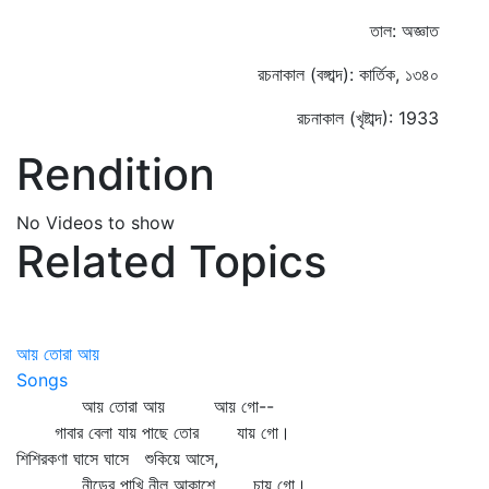
তাল: অজ্ঞাত
রচনাকাল (বঙ্গাব্দ): কার্তিক, ১৩৪০
রচনাকাল (খৃষ্টাব্দ): 1933
Rendition
No Videos to show
Related Topics
আয় তোরা আয়
Songs
আয় তোরা আয় আয় গো--
গাবার বেলা যায় পাছে তোর যায় গো।
শিশিরকণা ঘাসে ঘাসে শুকিয়ে আসে,
নীড়ের পাখি নীল আকাশে চায় গো।