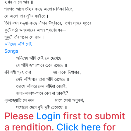
হারায় না সে আর ॥
প্রভাত আসে তাঁহার কাছে আলোক ভিক্ষা নিতে,
সে আলো তার লুটায় ধরণীতে।
তিনি যখন সন্ধ্যা-কাছে দাঁড়ান ঊর্ধ্বকরে, তখন স্তরে স্তরে
ফুটে ওঠে অন্ধকারের আপন প্রাণের ধন--
মুকুটে তাঁর পরেন সে রতন ॥
অনিমেষ আঁখি সেই
Songs
অনিমেষ আঁখি সেই কে দেখেছে
যে আঁখি জগতপানে চেয়ে রয়েছে ॥
রবি শশী গ্রহ তারা হয় নাকো দিশাহারা,
সেই আঁখি'পরে তারা আঁখি রেখেছে ॥
তরাসে আঁধারে কেন কাঁদিয়া বেড়াই,
হৃদয়-আকাশ-পানে কেন না তাকাই?
ধ্রুবজ্যোতি সে নয়ন জাগে সেথা অনুক্ষণ,
সংসারের মেঘে বুঝি দৃষ্টি ঢেকেছে ॥
Please
Login
first to submit
a rendition.
Click here
for