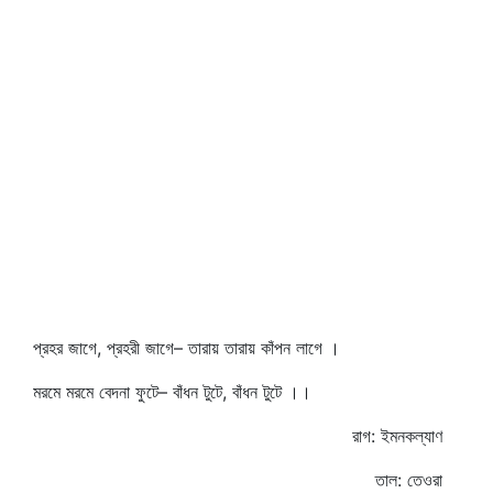
প্রহর জাগে, প্রহরী জাগে– তারায় তারায় কাঁপন লাগে ।
মরমে মরমে বেদনা ফুটে– বাঁধন টুটে, বাঁধন টুটে ।।
রাগ: ইমনকল্যাণ
তাল: তেওরা