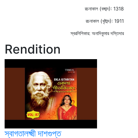
রচনাকাল (বঙ্গাব্দ): 1318
রচনাকাল (খৃষ্টাব্দ): 1911
স্বরলিপিকার: অনাদিকুমার দস্তিদার
Rendition
স্বাগতালক্ষ্মী দাশগুপ্ত